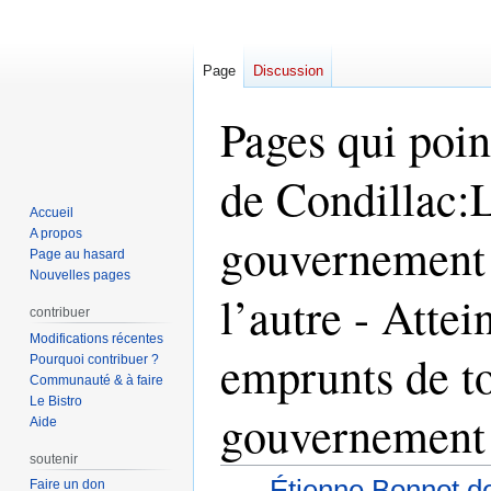
Page
Discussion
Pages qui poin
de Condillac:
Accueil
A propos
gouvernement 
Page au hasard
Nouvelles pages
l’autre - Atte
contribuer
Modifications récentes
emprunts de to
Pourquoi contribuer ?
Communauté & à faire
Le Bistro
gouvernement
Aide
soutenir
←
Étienne Bonnot d
Faire un don