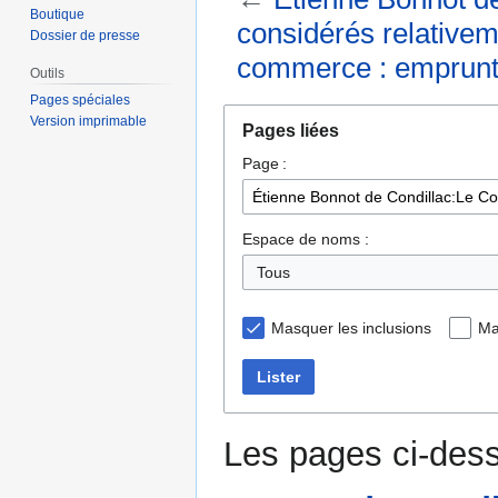
Boutique
considérés relativeme
Dossier de presse
commerce : emprunts
Outils
Pages spéciales
Aller
Aller
Version imprimable
Pages liées
à
à
Page :
la
la
navigation
recherche
Espace de noms :
Tous
Masquer les inclusions
Ma
Lister
Les pages ci-dess