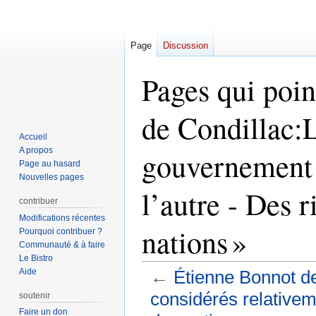
Page
Discussion
Pages qui poin
de Condillac:
Accueil
A propos
gouvernement 
Page au hasard
Nouvelles pages
l’autre - Des r
contribuer
Modifications récentes
nations »
Pourquoi contribuer ?
Communauté & à faire
Le Bistro
Aide
←
Étienne Bonnot d
considérés relativeme
soutenir
Faire un don