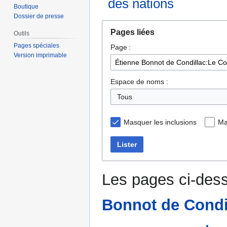
des nations
Boutique
Dossier de presse
Aller
Aller
Pages liées
Outils
à
à
Pages spéciales
Page :
la
la
Version imprimable
navigation
recherche
Espace de noms :
Tous
Masquer les inclusions
Ma
Lister
Les pages ci-dess
Bonnot de Condi