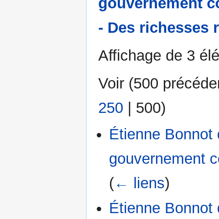
gouvernement con
- Des richesses 
Affichage de 3 él
Voir (
500 précéde
250
|
500
)
Étienne Bonnot 
gouvernement con
(
← liens
)
Étienne Bonnot 