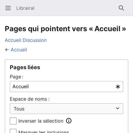
Librairal
Ouvrir le menu principal
Reche
Pages qui pointent vers « Accueil »
Accueil
Discussion
←
Accueil
Pages liées
Page :
Espace de noms :
Inverser la sélection
Masquer les inclusions