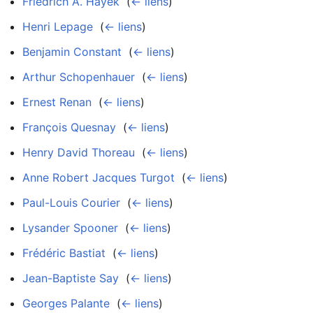
Friedrich A. Hayek
‎
(
← liens
)
Henri Lepage
‎
(
← liens
)
Benjamin Constant
‎
(
← liens
)
Arthur Schopenhauer
‎
(
← liens
)
Ernest Renan
‎
(
← liens
)
François Quesnay
‎
(
← liens
)
Henry David Thoreau
‎
(
← liens
)
Anne Robert Jacques Turgot
‎
(
← liens
)
Paul-Louis Courier
‎
(
← liens
)
Lysander Spooner
‎
(
← liens
)
Frédéric Bastiat
‎
(
← liens
)
Jean-Baptiste Say
‎
(
← liens
)
Georges Palante
‎
(
← liens
)