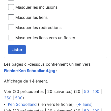
Masquer les inclusions
Masquer les liens
Masquer les redirections
Masquer les liens vers un fichier
Lister
Les pages ci-dessous contiennent un lien vers
Fichier:Ken Schoolland.jpg
:
Affichage de 1 élément.
Voir (
20 précédentes
|
20 suivantes
) (
20
|
50
|
100
|
250
|
500
)
Ken Schoolland
(lien vers le fichier) ‎
(
← liens
)
Voir (
20 précédentes
|
20 suivantes
) (
20
|
50
|
100
|