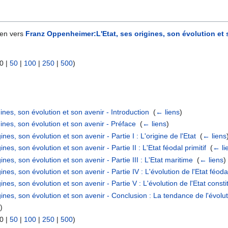
ien vers
Franz Oppenheimer:L'Etat, ses origines, son évolution et 
0
|
50
|
100
|
250
|
500
)
nes, son évolution et son avenir - Introduction
‎
(
← liens
)
nes, son évolution et son avenir - Préface
‎
(
← liens
)
es, son évolution et son avenir - Partie I : L'origine de l'Etat
‎
(
← liens
s, son évolution et son avenir - Partie II : L'Etat féodal primitif
‎
(
← li
es, son évolution et son avenir - Partie III : L'Etat maritime
‎
(
← liens
)
es, son évolution et son avenir - Partie IV : L'évolution de l'Etat féoda
es, son évolution et son avenir - Partie V : L'évolution de l'Etat consti
nes, son évolution et son avenir - Conclusion : La tendance de l'évoluti
s
)
0
|
50
|
100
|
250
|
500
)