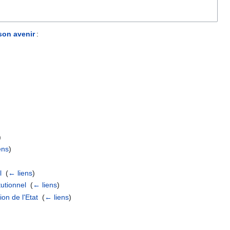
son avenir
:
)
ens
)
l
‎
(
← liens
)
tutionnel
‎
(
← liens
)
on de l'Etat
‎
(
← liens
)