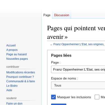
Page
Discussion
Pages qui pointent ve
avenir »
←
Franz Oppenheimer:L'Etat, ses origines, 
Accueil
A propos
Aller
Aller
Page au hasard
Pages liées
à
à
Nouvelles pages
Page :
la
la
contribuer
navigation
recherche
Modifications récentes
Pourquoi contribuer ?
Espace de noms :
Communauté & à faire
Tous
Le Bistro
Aide
Masquer les inclusions
Ma
soutenir
Faire un don