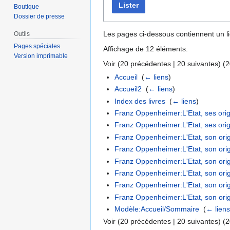
Lister
Boutique
Dossier de presse
Les pages ci-dessous contiennent un l
Outils
Pages spéciales
Affichage de 12 éléments.
Version imprimable
Voir (
20 précédentes
|
20 suivantes
) (
2
Accueil
‎
(
← liens
)
Accueil2
‎
(
← liens
)
Index des livres
‎
(
← liens
)
Franz Oppenheimer:L'Etat, ses origi
Franz Oppenheimer:L'Etat, ses origi
Franz Oppenheimer:L'Etat, son origin
Franz Oppenheimer:L'Etat, son origine
Franz Oppenheimer:L'Etat, son origin
Franz Oppenheimer:L'Etat, son origin
Franz Oppenheimer:L'Etat, son origin
Franz Oppenheimer:L'Etat, son origi
Modèle:Accueil/Sommaire
‎
(
← lien
Voir (
20 précédentes
|
20 suivantes
) (
2