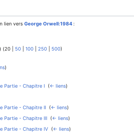
n lien vers
George Orwell:1984
:
) (
20
|
50
|
100
|
250
|
500
)
ens
)
 Partie - Chapitre I
‎
(
← liens
)
 Partie - Chapitre II
‎
(
← liens
)
 Partie - Chapitre III
‎
(
← liens
)
 Partie - Chapitre IV
‎
(
← liens
)