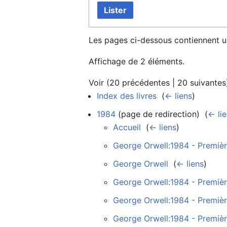
Lister
Les pages ci-dessous contiennent u
Affichage de 2 éléments.
Voir (
20 précédentes
|
20 suivantes
Index des livres
‎
(
← liens
)
1984
(page de redirection) ‎
(
← li
Accueil
‎
(
← liens
)
George Orwell:1984 - Première
George Orwell
‎
(
← liens
)
George Orwell:1984 - Première
George Orwell:1984 - Première
George Orwell:1984 - Première