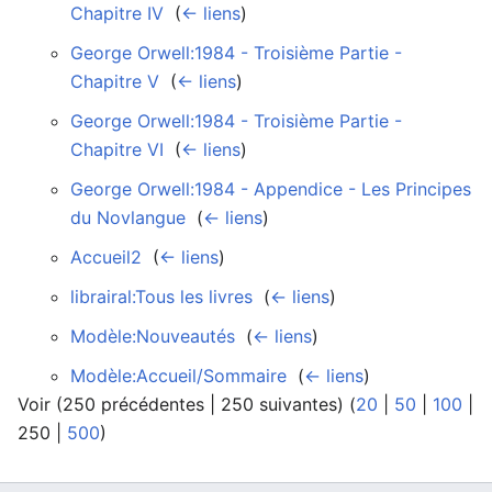
Chapitre IV
‎
(
← liens
)
George Orwell:1984 - Troisième Partie -
Chapitre V
‎
(
← liens
)
George Orwell:1984 - Troisième Partie -
Chapitre VI
‎
(
← liens
)
George Orwell:1984 - Appendice - Les Principes
du Novlangue
‎
(
← liens
)
Accueil2
‎
(
← liens
)
librairal:Tous les livres
‎
(
← liens
)
Modèle:Nouveautés
‎
(
← liens
)
Modèle:Accueil/Sommaire
‎
(
← liens
)
Voir (
250 précédentes
|
250 suivantes
) (
20
|
50
|
100
|
250
|
500
)