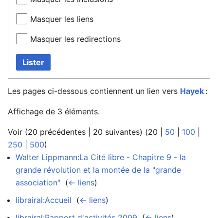
Masquer les liens
Masquer les redirections
Lister
Les pages ci-dessous contiennent un lien vers
Hayek
:
Affichage de 3 éléments.
Voir (
20 précédentes
|
20 suivantes
) (
20
|
50
|
100
|
250
|
500
)
Walter Lippmann:La Cité libre - Chapitre 9 - la
grande révolution et la montée de la "grande
association"
‎
(
← liens
)
librairal:Accueil
‎
(
← liens
)
librairal:Rapport d'activités 2009
‎
(
← liens
)