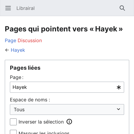
Librairal
Ouvrir le menu principal
Reche
Pages qui pointent vers « Hayek »
Page
Discussion
←
Hayek
Pages liées
Page :
Espace de noms :
Inverser la sélection
Masquer les inclusions