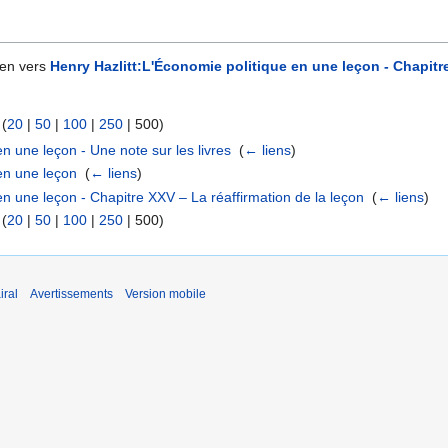
ien vers
Henry Hazlitt:L'Économie politique en une leçon - Chapitre
 (
20
|
50
|
100
|
250
|
500
)
en une leçon - Une note sur les livres
‎
(
← liens
)
 en une leçon
‎
(
← liens
)
en une leçon - Chapitre XXV – La réaffirmation de la leçon
‎
(
← liens
)
 (
20
|
50
|
100
|
250
|
500
)
iral
Avertissements
Version mobile