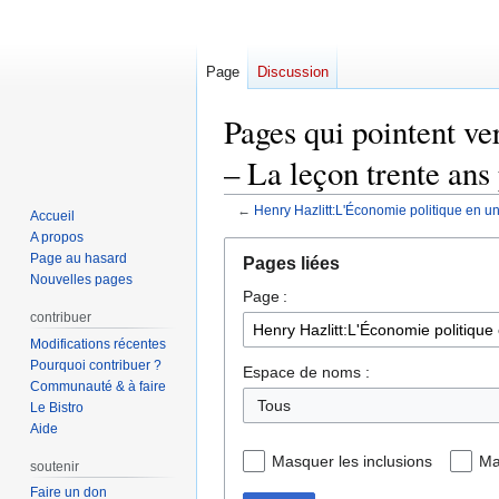
Page
Discussion
Pages qui pointent v
– La leçon trente ans 
←
Henry Hazlitt:L'Économie politique en un
Accueil
A propos
Aller
Aller
Page au hasard
Pages liées
à
à
Nouvelles pages
Page :
la
la
contribuer
navigation
recherche
Modifications récentes
Pourquoi contribuer ?
Espace de noms :
Communauté & à faire
Le Bistro
Aide
Masquer les inclusions
Ma
soutenir
Faire un don