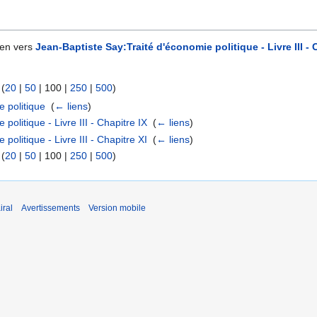
ien vers
Jean-Baptiste Say:Traité d'économie politique - Livre III - 
 (
20
|
50
|
100
|
250
|
500
)
e politique
‎
(
← liens
)
politique - Livre III - Chapitre IX
‎
(
← liens
)
politique - Livre III - Chapitre XI
‎
(
← liens
)
 (
20
|
50
|
100
|
250
|
500
)
iral
Avertissements
Version mobile