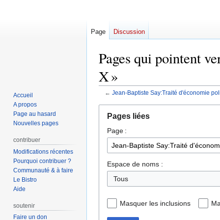
Page
Discussion
Pages qui pointent ve
X »
←
Jean-Baptiste Say:Traité d'économie politi
Accueil
A propos
Aller
Aller
Page au hasard
Pages liées
à
à
Nouvelles pages
Page :
la
la
contribuer
navigation
recherche
Modifications récentes
Pourquoi contribuer ?
Espace de noms :
Communauté & à faire
Tous
Le Bistro
Aide
Masquer les inclusions
Ma
soutenir
Faire un don