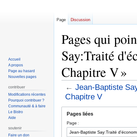
Page
Discussion
Pages qui poin
Say:Traité d'é
Accueil
A propos
Chapitre V »
Page au hasard
Nouvelles pages
←
Jean-Baptiste Say:
contribuer
Chapitre V
Modifications récentes
Pourquoi contribuer ?
Communauté & à faire
Aller
Aller
Le Bistro
Pages liées
à
à
Aide
Page :
la
la
soutenir
navigation
recherche
Faire un don