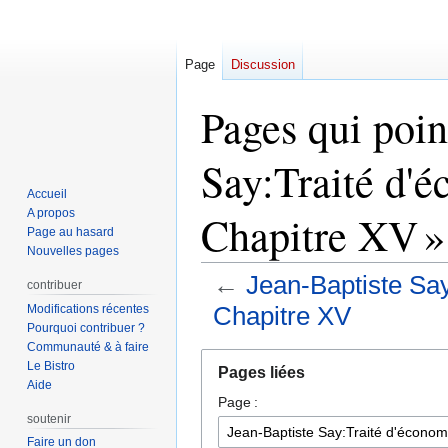
Page
Discussion
Pages qui poin
Say:Traité d'é
Accueil
A propos
Chapitre XV »
Page au hasard
Nouvelles pages
←
Jean-Baptiste Say:
contribuer
Chapitre XV
Modifications récentes
Pourquoi contribuer ?
Communauté & à faire
Aller
Aller
Le Bistro
Pages liées
à
à
Aide
Page :
la
la
soutenir
navigation
recherche
Faire un don