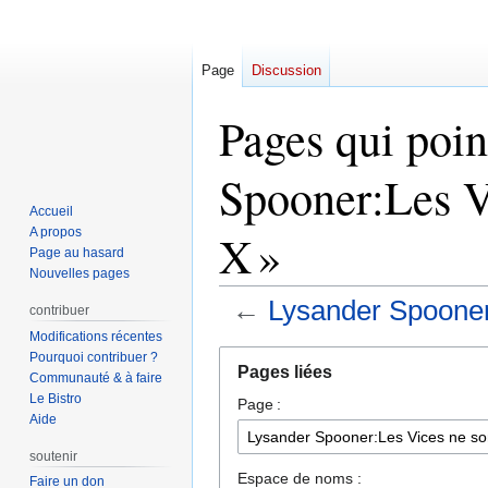
Page
Discussion
Pages qui poin
Spooner:Les Vi
Accueil
A propos
X »
Page au hasard
Nouvelles pages
←
Lysander Spooner
contribuer
Modifications récentes
Aller
Aller
Pourquoi contribuer ?
Pages liées
Communauté & à faire
à
à
Le Bistro
Page :
la
la
Aide
navigation
recherche
soutenir
Espace de noms :
Faire un don