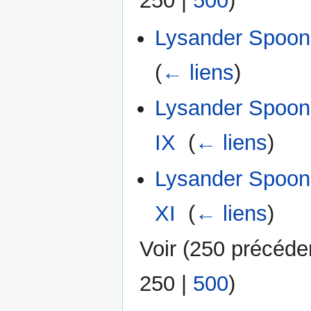
250
|
500
)
Lysander Spoone
(
← liens
)
Lysander Spoone
IX
‎
(
← liens
)
Lysander Spoone
XI
‎
(
← liens
)
Voir (
250 précéde
250
|
500
)