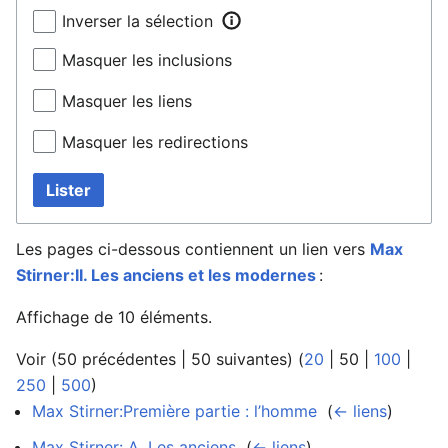
Inverser la sélection
Masquer les inclusions
Masquer les liens
Masquer les redirections
Lister
Les pages ci-dessous contiennent un lien vers
Max
Stirner:II. Les anciens et les modernes
:
Affichage de 10 éléments.
Voir (
50 précédentes
|
50 suivantes
) (
20
|
50
|
100
|
250
|
500
)
Max Stirner:Première partie : l’homme
‎
(
← liens
)
Max Stirner: A. Les anciens
‎
(
← liens
)