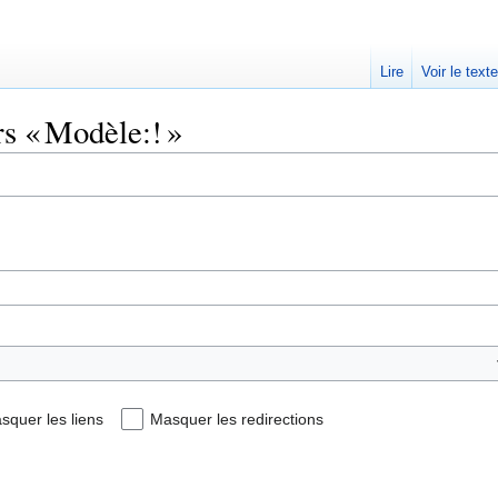
Lire
Voir le text
rs « Modèle:! »
squer les liens
Masquer les redirections