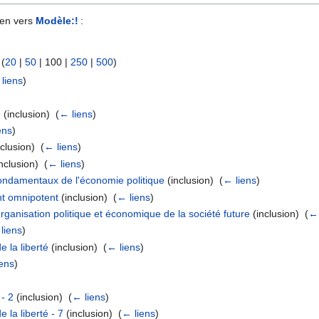
ien vers
Modèle:!
:
 (
20
|
50
|
100
|
250
|
500
)
liens
)
)
e
(inclusion) ‎
(
← liens
)
ens
)
clusion) ‎
(
← liens
)
nclusion) ‎
(
← liens
)
ndamentaux de l'économie politique
(inclusion) ‎
(
← liens
)
t omnipotent
(inclusion) ‎
(
← liens
)
rganisation politique et économique de la société future
(inclusion) ‎
(
← 
liens
)
e la liberté
(inclusion) ‎
(
← liens
)
iens
)
 - 2
(inclusion) ‎
(
← liens
)
 la liberté - 7
(inclusion) ‎
(
← liens
)