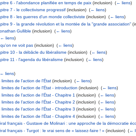
pitre 6 - l'abondance planifiée en temps de paix
(inclusion) ‎
(
← liens
)
itre 7 - le collectivisme progressif
(inclusion) ‎
(
← liens
)
itre 8 - les guerres d'un monde collectiviste
(inclusion) ‎
(
← liens
)
pitre 9 - la grande révolution et la montée de la "grande association"
(i
onathan Gullible
(inclusion) ‎
(
← liens
)
(
← liens
)
 qu'on ne voit pas
(inclusion) ‎
(
← liens
)
pitre 10 - la débâcle du libéralisme
(inclusion) ‎
(
← liens
)
pitre 11 - l'agenda du libéralisme
(inclusion) ‎
(
← liens
)
← liens
)
imites de l'action de l'État
(inclusion) ‎
(
← liens
)
imites de l'action de l'État - introduction
(inclusion) ‎
(
← liens
)
imites de l'action de l'État - Chapitre 1
(inclusion) ‎
(
← liens
)
imites de l'action de l'État - Chapitre 2
(inclusion) ‎
(
← liens
)
imites de l'action de l'État - Chapitre 3
(inclusion) ‎
(
← liens
)
imites de l'action de l'État - Chapitre 4
(inclusion) ‎
(
← liens
)
béral français - Gustave de Molinari : une approche de la démocratie 
al français - Turgot : le vrai sens de « laissez-faire ! »
(inclusion) ‎
(
← l