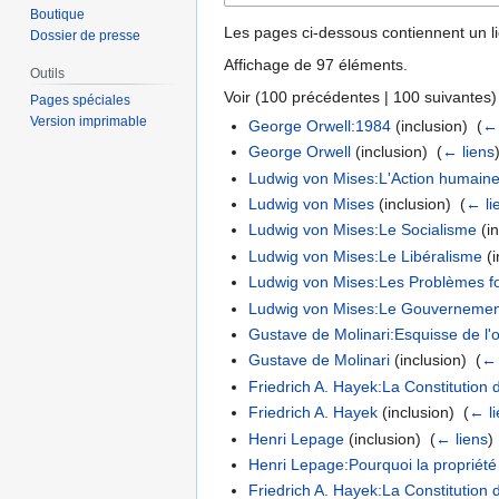
Boutique
Les pages ci-dessous contiennent un l
Dossier de presse
Affichage de 97 éléments.
Outils
Voir (
100 précédentes
|
100 suivantes
)
Pages spéciales
Version imprimable
George Orwell:1984
(inclusion) ‎
(
← 
George Orwell
(inclusion) ‎
(
← liens
Ludwig von Mises:L'Action humain
Ludwig von Mises
(inclusion) ‎
(
← li
Ludwig von Mises:Le Socialisme
(in
Ludwig von Mises:Le Libéralisme
(i
Ludwig von Mises:Les Problèmes fo
Ludwig von Mises:Le Gouvernemen
Gustave de Molinari:Esquisse de l'o
Gustave de Molinari
(inclusion) ‎
(
← 
Friedrich A. Hayek:La Constitution d
Friedrich A. Hayek
(inclusion) ‎
(
← l
Henri Lepage
(inclusion) ‎
(
← liens
)
Henri Lepage:Pourquoi la propriété
Friedrich A. Hayek:La Constitution de