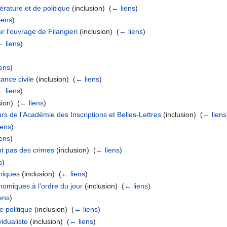
rature et de politique
(inclusion) ‎
(
← liens
)
iens
)
 l'ouvrage de Filangieri
(inclusion) ‎
(
← liens
)
← liens
)
iens
)
nce civile
(inclusion) ‎
(
← liens
)
← liens
)
ion) ‎
(
← liens
)
rs de l’Académie des Inscriptions et Belles-Lettres
(inclusion) ‎
(
← liens
iens
)
iens
)
t pas des crimes
(inclusion) ‎
(
← liens
)
s
)
miques
(inclusion) ‎
(
← liens
)
omiques à l’ordre du jour
(inclusion) ‎
(
← liens
)
ens
)
e politique
(inclusion) ‎
(
← liens
)
idualiste
(inclusion) ‎
(
← liens
)