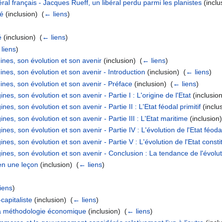
ral français - Jacques Rueff, un libéral perdu parmi les planistes
(inclu
té
(inclusion) ‎
(
← liens
)
é
(inclusion) ‎
(
← liens
)
liens
)
ines, son évolution et son avenir
(inclusion) ‎
(
← liens
)
nes, son évolution et son avenir - Introduction
(inclusion) ‎
(
← liens
)
nes, son évolution et son avenir - Préface
(inclusion) ‎
(
← liens
)
es, son évolution et son avenir - Partie I : L'origine de l'Etat
(inclusion
s, son évolution et son avenir - Partie II : L'Etat féodal primitif
(inclus
es, son évolution et son avenir - Partie III : L'Etat maritime
(inclusion)
es, son évolution et son avenir - Partie IV : L'évolution de l'Etat féoda
es, son évolution et son avenir - Partie V : L'évolution de l'Etat consti
nes, son évolution et son avenir - Conclusion : La tendance de l'évoluti
 en une leçon
(inclusion) ‎
(
← liens
)
iens
)
capitaliste
(inclusion) ‎
(
← liens
)
la méthodologie économique
(inclusion) ‎
(
← liens
)