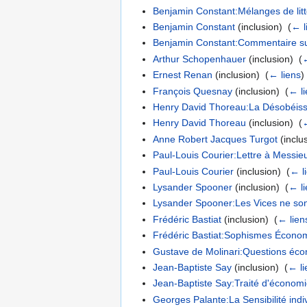
Benjamin Constant:Mélanges de litté
Benjamin Constant
(inclusion) ‎
(
← l
Benjamin Constant:Commentaire sur
Arthur Schopenhauer
(inclusion) ‎
(
Ernest Renan
(inclusion) ‎
(
← liens
)
François Quesnay
(inclusion) ‎
(
← l
Henry David Thoreau:La Désobéissa
Henry David Thoreau
(inclusion) ‎
(
Anne Robert Jacques Turgot
(inclus
Paul-Louis Courier:Lettre à Messieu
Paul-Louis Courier
(inclusion) ‎
(
← l
Lysander Spooner
(inclusion) ‎
(
← l
Lysander Spooner:Les Vices ne son
Frédéric Bastiat
(inclusion) ‎
(
← lien
Frédéric Bastiat:Sophismes Écono
Gustave de Molinari:Questions écon
Jean-Baptiste Say
(inclusion) ‎
(
← li
Jean-Baptiste Say:Traité d'économi
Georges Palante:La Sensibilité indiv