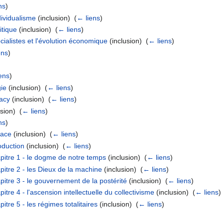
ns
)
ividualisme
(inclusion) ‎
(
← liens
)
itique
(inclusion) ‎
(
← liens
)
ialistes et l'évolution économique
(inclusion) ‎
(
← liens
)
ens
)
ens
)
gie
(inclusion) ‎
(
← liens
)
racy
(inclusion) ‎
(
← liens
)
sion) ‎
(
← liens
)
ns
)
face
(inclusion) ‎
(
← liens
)
oduction
(inclusion) ‎
(
← liens
)
apitre 1 - le dogme de notre temps
(inclusion) ‎
(
← liens
)
pitre 2 - les Dieux de la machine
(inclusion) ‎
(
← liens
)
pitre 3 - le gouvernement de la postérité
(inclusion) ‎
(
← liens
)
itre 4 - l'ascension intellectuelle du collectivisme
(inclusion) ‎
(
← liens
)
itre 5 - les régimes totalitaires
(inclusion) ‎
(
← liens
)