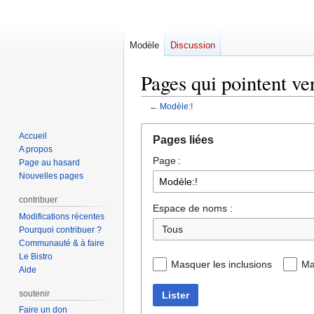
Modèle
Discussion
Pages qui pointent ve
←
Modèle:!
Aller
Aller
Accueil
Pages liées
à
à
A propos
Page :
la
la
Page au hasard
navigation
recherche
Nouvelles pages
contribuer
Espace de noms :
Modifications récentes
Tous
Pourquoi contribuer ?
Communauté & à faire
Le Bistro
Masquer les inclusions
Ma
Aide
soutenir
Lister
Faire un don