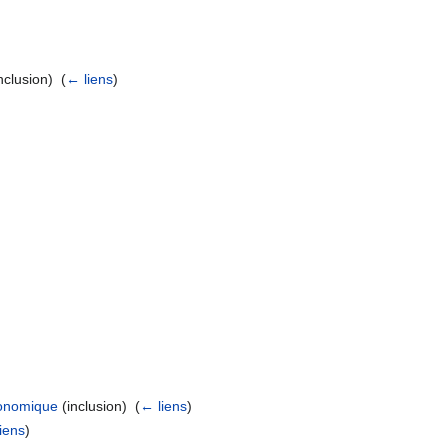
nclusion) ‎
(
← liens
)
économique
(inclusion) ‎
(
← liens
)
iens
)