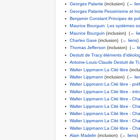
Georges Palante
(inclusion) ‎
(
← lie
Georges Palante:Pessimisme et Ind
Benjamin Constant:Principes de pol
Maurice Bourguin: Les systèmes soc
Maurice Bourguin
(inclusion) ‎
(
← li
Charles Gave
(inclusion) ‎
(
← liens
)
Thomas Jefferson
(inclusion) ‎
(
← li
Destutt de Tracy:éléments d'idéolo
Antoine-Louis-Claude Destutt de T
Walter Lippmann:La Cité libre
(inclu
Walter Lippmann
(inclusion) ‎
(
← lie
Walter Lippmann:La Cité libre - pré
Walter Lippmann:La Cité libre - intr
Walter Lippmann:La Cité libre - Ch
Walter Lippmann:La Cité libre - Cha
Walter Lippmann:La Cité libre - Cha
Walter Lippmann:La Cité libre - Chap
Walter Lippmann:La Cité libre - Chap
Alain Madelin
(inclusion) ‎
(
← liens
)