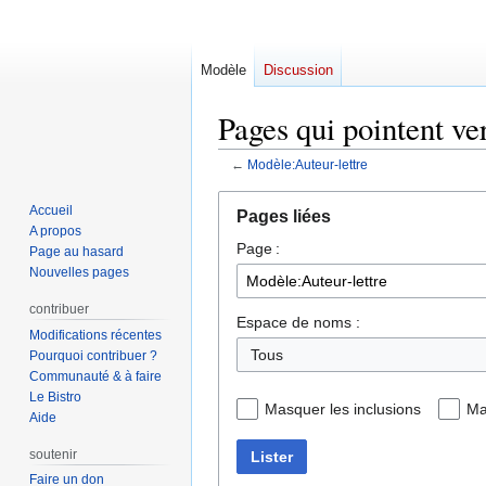
Modèle
Discussion
Pages qui pointent ve
←
Modèle:Auteur-lettre
Aller
Aller
Accueil
Pages liées
à
à
A propos
Page :
la
la
Page au hasard
navigation
recherche
Nouvelles pages
contribuer
Espace de noms :
Modifications récentes
Pourquoi contribuer ?
Communauté & à faire
Le Bistro
Masquer les inclusions
Ma
Aide
soutenir
Lister
Faire un don