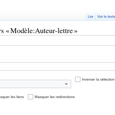
Lire
Voir le text
rs « Modèle:Auteur-lettre »
Inverser la sélection
squer les liens
Masquer les redirections