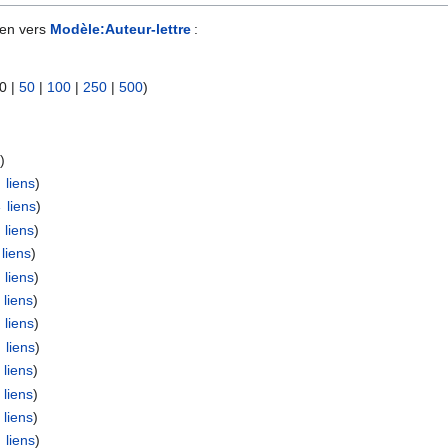
ien vers
Modèle:Auteur-lettre
:
0
|
50
|
100
|
250
|
500
)
s
)
 liens
)
 liens
)
 liens
)
liens
)
 liens
)
liens
)
 liens
)
 liens
)
liens
)
liens
)
liens
)
 liens
)