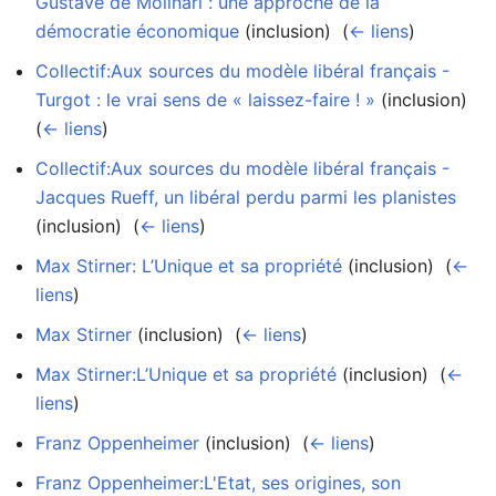
Gustave de Molinari : une approche de la
démocratie économique
(inclusion) ‎
(
← liens
)
Collectif:Aux sources du modèle libéral français -
Turgot : le vrai sens de « laissez-faire ! »
(inclusion) ‎
(
← liens
)
Collectif:Aux sources du modèle libéral français -
Jacques Rueff, un libéral perdu parmi les planistes
(inclusion) ‎
(
← liens
)
Max Stirner: L’Unique et sa propriété
(inclusion) ‎
(
←
liens
)
Max Stirner
(inclusion) ‎
(
← liens
)
Max Stirner:L’Unique et sa propriété
(inclusion) ‎
(
←
liens
)
Franz Oppenheimer
(inclusion) ‎
(
← liens
)
Franz Oppenheimer:L'Etat, ses origines, son