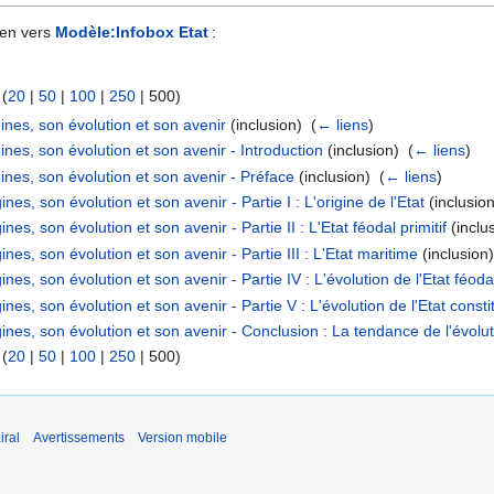
ien vers
Modèle:Infobox Etat
:
 (
20
|
50
|
100
|
250
|
500
)
ines, son évolution et son avenir
(inclusion) ‎
(
← liens
)
nes, son évolution et son avenir - Introduction
(inclusion) ‎
(
← liens
)
nes, son évolution et son avenir - Préface
(inclusion) ‎
(
← liens
)
es, son évolution et son avenir - Partie I : L'origine de l'Etat
(inclusion
s, son évolution et son avenir - Partie II : L'Etat féodal primitif
(inclus
es, son évolution et son avenir - Partie III : L'Etat maritime
(inclusion)
es, son évolution et son avenir - Partie IV : L'évolution de l'Etat féoda
es, son évolution et son avenir - Partie V : L'évolution de l'Etat consti
nes, son évolution et son avenir - Conclusion : La tendance de l'évoluti
 (
20
|
50
|
100
|
250
|
500
)
iral
Avertissements
Version mobile