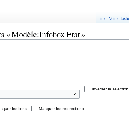
Lire
Voir le text
rs « Modèle:Infobox Etat »
Inverser la sélection
squer les liens
Masquer les redirections