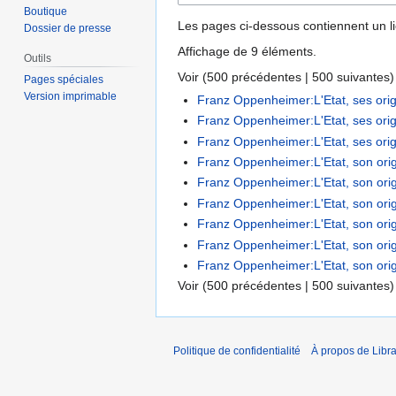
Boutique
Les pages ci-dessous contiennent un l
Dossier de presse
Affichage de 9 éléments.
Outils
Voir (
500 précédentes
|
500 suivantes
)
Pages spéciales
Version imprimable
Franz Oppenheimer:L'Etat, ses orig
Franz Oppenheimer:L'Etat, ses origi
Franz Oppenheimer:L'Etat, ses origi
Franz Oppenheimer:L'Etat, son origin
Franz Oppenheimer:L'Etat, son origine
Franz Oppenheimer:L'Etat, son origin
Franz Oppenheimer:L'Etat, son origin
Franz Oppenheimer:L'Etat, son origin
Franz Oppenheimer:L'Etat, son origi
Voir (
500 précédentes
|
500 suivantes
)
Politique de confidentialité
À propos de Libra