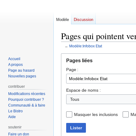
Modèle
Discussion
Pages qui pointent ve
←
Modèle:Infobox Etat
Aller
Aller
Accueil
Pages liées
à
à
A propos
Page :
la
la
Page au hasard
navigation
recherche
Nouvelles pages
contribuer
Espace de noms :
Modifications récentes
Pourquoi contribuer ?
Communauté & à faire
Le Bistro
Masquer les inclusions
Ma
Aide
soutenir
Lister
Faire un don