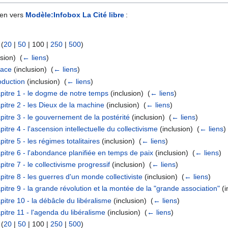
ien vers
Modèle:Infobox La Cité libre
:
 (
20
|
50
|
100
|
250
|
500
)
sion) ‎
(
← liens
)
face
(inclusion) ‎
(
← liens
)
oduction
(inclusion) ‎
(
← liens
)
apitre 1 - le dogme de notre temps
(inclusion) ‎
(
← liens
)
pitre 2 - les Dieux de la machine
(inclusion) ‎
(
← liens
)
pitre 3 - le gouvernement de la postérité
(inclusion) ‎
(
← liens
)
itre 4 - l'ascension intellectuelle du collectivisme
(inclusion) ‎
(
← liens
)
itre 5 - les régimes totalitaires
(inclusion) ‎
(
← liens
)
pitre 6 - l'abondance planifiée en temps de paix
(inclusion) ‎
(
← liens
)
itre 7 - le collectivisme progressif
(inclusion) ‎
(
← liens
)
itre 8 - les guerres d'un monde collectiviste
(inclusion) ‎
(
← liens
)
pitre 9 - la grande révolution et la montée de la "grande association"
(i
pitre 10 - la débâcle du libéralisme
(inclusion) ‎
(
← liens
)
pitre 11 - l'agenda du libéralisme
(inclusion) ‎
(
← liens
)
 (
20
|
50
|
100
|
250
|
500
)