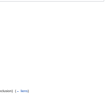
nclusion) ‎
(
← liens
)