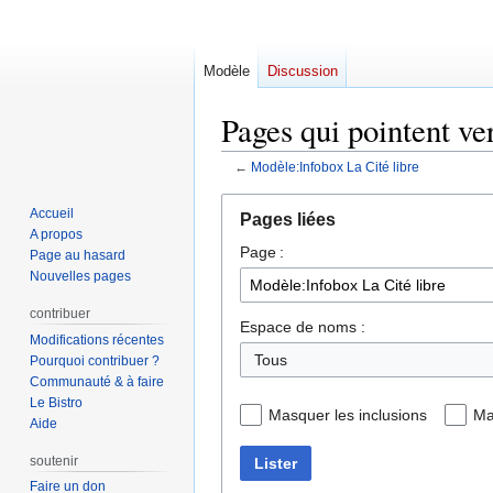
Modèle
Discussion
Pages qui pointent ve
←
Modèle:Infobox La Cité libre
Aller
Aller
Accueil
Pages liées
à
à
A propos
Page :
la
la
Page au hasard
navigation
recherche
Nouvelles pages
contribuer
Espace de noms :
Modifications récentes
Tous
Pourquoi contribuer ?
Communauté & à faire
Le Bistro
Masquer les inclusions
Ma
Aide
soutenir
Lister
Faire un don