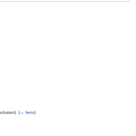
nclusion) ‎
(
← liens
)