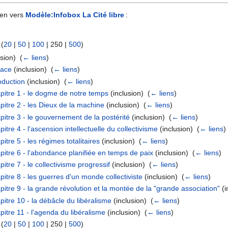
ien vers
Modèle:Infobox La Cité libre
:
 (
20
|
50
|
100
|
250
|
500
)
sion) ‎
(
← liens
)
face
(inclusion) ‎
(
← liens
)
oduction
(inclusion) ‎
(
← liens
)
apitre 1 - le dogme de notre temps
(inclusion) ‎
(
← liens
)
pitre 2 - les Dieux de la machine
(inclusion) ‎
(
← liens
)
pitre 3 - le gouvernement de la postérité
(inclusion) ‎
(
← liens
)
itre 4 - l'ascension intellectuelle du collectivisme
(inclusion) ‎
(
← liens
)
itre 5 - les régimes totalitaires
(inclusion) ‎
(
← liens
)
pitre 6 - l'abondance planifiée en temps de paix
(inclusion) ‎
(
← liens
)
itre 7 - le collectivisme progressif
(inclusion) ‎
(
← liens
)
itre 8 - les guerres d'un monde collectiviste
(inclusion) ‎
(
← liens
)
pitre 9 - la grande révolution et la montée de la "grande association"
(i
pitre 10 - la débâcle du libéralisme
(inclusion) ‎
(
← liens
)
pitre 11 - l'agenda du libéralisme
(inclusion) ‎
(
← liens
)
 (
20
|
50
|
100
|
250
|
500
)