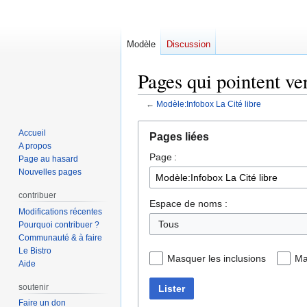
Modèle
Discussion
Pages qui pointent ve
←
Modèle:Infobox La Cité libre
Aller
Aller
Accueil
Pages liées
à
à
A propos
Page :
la
la
Page au hasard
navigation
recherche
Nouvelles pages
contribuer
Espace de noms :
Modifications récentes
Tous
Pourquoi contribuer ?
Communauté & à faire
Le Bistro
Masquer les inclusions
Ma
Aide
soutenir
Lister
Faire un don