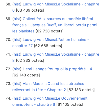
(
hist
) ‎
Ludwig von Mises:Le Socialisme - chapitre
6
‎[63 439 octets]
(
hist
) ‎
Collectif:Aux sources du modèle libéral
français - Jacques Rueff, un libéral perdu parmi
les planistes
‎[62 738 octets]
(
hist
) ‎
Ludwig von Mises:L'Action humaine -
chapitre 27
‎[62 668 octets]
(
hist
) ‎
Ludwig von Mises:Le Socialisme - chapitre
8
‎[62 333 octets]
(
hist
) ‎
Henri Lepage:Pourquoi la propriété - 4
‎[62 148 octets]
(
hist
) ‎
Alain Madelin:Quand les autruches
relèveront la tête - Chapitre 2
‎[62 133 octets]
(
hist
) ‎
Ludwig von Mises:Le Gouvernement
omnipotent - chapitre 6
‎[61 105 octets]