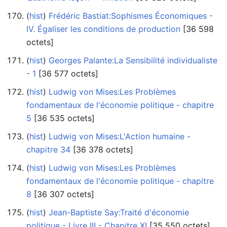
(
hist
) ‎
Frédéric Bastiat:Sophismes Économiques -
IV. Égaliser les conditions de production
‎[36 598
octets]
(
hist
) ‎
Georges Palante:La Sensibilité individualiste
- 1
‎[36 577 octets]
(
hist
) ‎
Ludwig von Mises:Les Problèmes
fondamentaux de l'économie politique - chapitre
5
‎[36 535 octets]
(
hist
) ‎
Ludwig von Mises:L'Action humaine -
chapitre 34
‎[36 378 octets]
(
hist
) ‎
Ludwig von Mises:Les Problèmes
fondamentaux de l'économie politique - chapitre
8
‎[36 307 octets]
(
hist
) ‎
Jean-Baptiste Say:Traité d'économie
politique - Livre III - Chapitre XI
‎[35 550 octets]