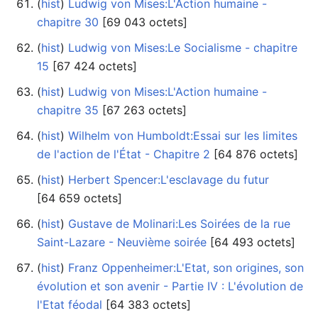
(
hist
) ‎
Ludwig von Mises:L'Action humaine -
chapitre 30
‎[69 043 octets]
(
hist
) ‎
Ludwig von Mises:Le Socialisme - chapitre
15
‎[67 424 octets]
(
hist
) ‎
Ludwig von Mises:L'Action humaine -
chapitre 35
‎[67 263 octets]
(
hist
) ‎
Wilhelm von Humboldt:Essai sur les limites
de l'action de l'État - Chapitre 2
‎[64 876 octets]
(
hist
) ‎
Herbert Spencer:L'esclavage du futur
‎[64 659 octets]
(
hist
) ‎
Gustave de Molinari:Les Soirées de la rue
Saint-Lazare - Neuvième soirée
‎[64 493 octets]
(
hist
) ‎
Franz Oppenheimer:L'Etat, son origines, son
évolution et son avenir - Partie IV : L'évolution de
l'Etat féodal
‎[64 383 octets]