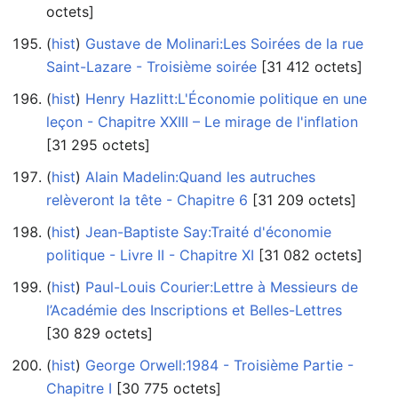
octets]
(
hist
) ‎
Gustave de Molinari:Les Soirées de la rue
Saint-Lazare - Troisième soirée
‎[31 412 octets]
(
hist
) ‎
Henry Hazlitt:L'Économie politique en une
leçon - Chapitre XXIII – Le mirage de l'inflation
‎[31 295 octets]
(
hist
) ‎
Alain Madelin:Quand les autruches
relèveront la tête - Chapitre 6
‎[31 209 octets]
(
hist
) ‎
Jean-Baptiste Say:Traité d'économie
politique - Livre II - Chapitre XI
‎[31 082 octets]
(
hist
) ‎
Paul-Louis Courier:Lettre à Messieurs de
l’Académie des Inscriptions et Belles-Lettres
‎[30 829 octets]
(
hist
) ‎
George Orwell:1984 - Troisième Partie -
Chapitre I
‎[30 775 octets]