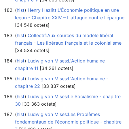
(
hist
) ‎
Henry Hazlitt:L'Économie politique en une
leçon - Chapitre XXIV – L'attaque contre l'épargne
‎[34 548 octets]
(
hist
) ‎
Collectif:Aux sources du modèle libéral
français - Les libéraux français et le colonialisme
‎[34 534 octets]
(
hist
) ‎
Ludwig von Mises:L'Action humaine -
chapitre 11
‎[34 261 octets]
(
hist
) ‎
Ludwig von Mises:L'Action humaine -
chapitre 22
‎[33 837 octets]
(
hist
) ‎
Ludwig von Mises:Le Socialisme - chapitre
30
‎[33 363 octets]
(
hist
) ‎
Ludwig von Mises:Les Problèmes
fondamentaux de l'économie politique - chapitre