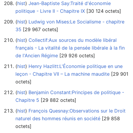
(
hist
) ‎
Jean-Baptiste Say:Traité d'économie
politique - Livre II - Chapitre IX
‎[30 124 octets]
(
hist
) ‎
Ludwig von Mises:Le Socialisme - chapitre
35
‎[29 967 octets]
(
hist
) ‎
Collectif:Aux sources du modèle libéral
français - La vitalité de la pensée libérale à la fin
de l'Ancien Régime
‎[29 926 octets]
(
hist
) ‎
Henry Hazlitt:L'Économie politique en une
leçon - Chapitre VII – La machine maudite
‎[29 901
octets]
(
hist
) ‎
Benjamin Constant:Principes de politique -
Chapitre 5
‎[29 882 octets]
(
hist
) ‎
François Quesnay:Observations sur le Droit
naturel des hommes réunis en société
‎[29 858
octets]