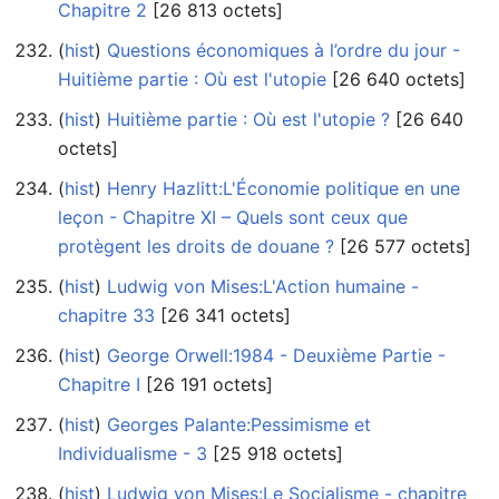
Chapitre 2
‎[26 813 octets]
(
hist
) ‎
Questions économiques à l’ordre du jour -
Huitième partie : Où est l'utopie
‎[26 640 octets]
(
hist
) ‎
Huitième partie : Où est l'utopie ?
‎[26 640
octets]
(
hist
) ‎
Henry Hazlitt:L'Économie politique en une
leçon - Chapitre XI – Quels sont ceux que
protègent les droits de douane ?
‎[26 577 octets]
(
hist
) ‎
Ludwig von Mises:L'Action humaine -
chapitre 33
‎[26 341 octets]
(
hist
) ‎
George Orwell:1984 - Deuxième Partie -
Chapitre I
‎[26 191 octets]
(
hist
) ‎
Georges Palante:Pessimisme et
Individualisme - 3
‎[25 918 octets]
(
hist
) ‎
Ludwig von Mises:Le Socialisme - chapitre