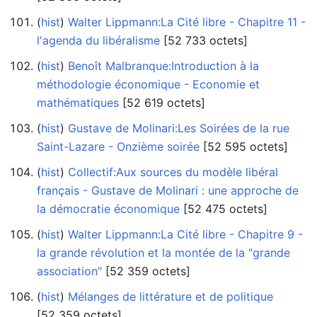
(
hist
) ‎
Walter Lippmann:La Cité libre - Chapitre 11 -
l'agenda du libéralisme
‎[52 733 octets]
(
hist
) ‎
Benoît Malbranque:Introduction à la
méthodologie économique - Economie et
mathématiques
‎[52 619 octets]
(
hist
) ‎
Gustave de Molinari:Les Soirées de la rue
Saint-Lazare - Onzième soirée
‎[52 595 octets]
(
hist
) ‎
Collectif:Aux sources du modèle libéral
français - Gustave de Molinari : une approche de
la démocratie économique
‎[52 475 octets]
(
hist
) ‎
Walter Lippmann:La Cité libre - Chapitre 9 -
la grande révolution et la montée de la "grande
association"
‎[52 359 octets]
(
hist
) ‎
Mélanges de littérature et de politique
‎[52 359 octets]