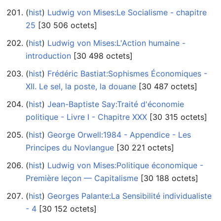
(
hist
) ‎
Ludwig von Mises:Le Socialisme - chapitre
25
‎[30 506 octets]
(
hist
) ‎
Ludwig von Mises:L'Action humaine -
introduction
‎[30 498 octets]
(
hist
) ‎
Frédéric Bastiat:Sophismes Économiques -
XII. Le sel, la poste, la douane
‎[30 487 octets]
(
hist
) ‎
Jean-Baptiste Say:Traité d'économie
politique - Livre I - Chapitre XXX
‎[30 315 octets]
(
hist
) ‎
George Orwell:1984 - Appendice - Les
Principes du Novlangue
‎[30 221 octets]
(
hist
) ‎
Ludwig von Mises:Politique économique -
Première leçon — Capitalisme
‎[30 188 octets]
(
hist
) ‎
Georges Palante:La Sensibilité individualiste
- 4
‎[30 152 octets]