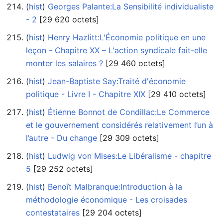
(
hist
) ‎
Georges Palante:La Sensibilité individualiste
- 2
‎[29 620 octets]
(
hist
) ‎
Henry Hazlitt:L'Économie politique en une
leçon - Chapitre XX – L'action syndicale fait-elle
monter les salaires ?
‎[29 460 octets]
(
hist
) ‎
Jean-Baptiste Say:Traité d'économie
politique - Livre I - Chapitre XIX
‎[29 410 octets]
(
hist
) ‎
Étienne Bonnot de Condillac:Le Commerce
et le gouvernement considérés relativement l’un à
l’autre - Du change
‎[29 309 octets]
(
hist
) ‎
Ludwig von Mises:Le Libéralisme - chapitre
5
‎[29 252 octets]
(
hist
) ‎
Benoît Malbranque:Introduction à la
méthodologie économique - Les croisades
contestataires
‎[29 204 octets]