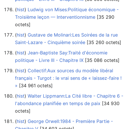
(
hist
) ‎
Ludwig von Mises:Politique économique -
Troisième leçon — Interventionnisme
‎[35 290
octets]
(
hist
) ‎
Gustave de Molinari:Les Soirées de la rue
Saint-Lazare - Cinquième soirée
‎[35 260 octets]
(
hist
) ‎
Jean-Baptiste Say:Traité d'économie
politique - Livre III - Chapitre IX
‎[35 086 octets]
(
hist
) ‎
Collectif:Aux sources du modèle libéral
français - Turgot : le vrai sens de « laissez-faire !
»
‎[34 961 octets]
(
hist
) ‎
Walter Lippmann:La Cité libre - Chapitre 6 -
l'abondance planifiée en temps de paix
‎[34 930
octets]
(
hist
) ‎
George Orwell:1984 - Première Partie -
Chapitre V
‎[34 603 octets]