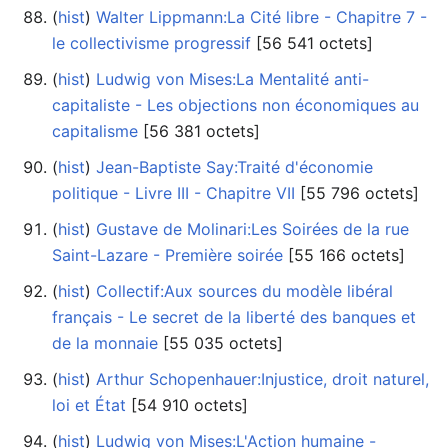
(
hist
) ‎
Walter Lippmann:La Cité libre - Chapitre 7 -
le collectivisme progressif
‎[56 541 octets]
(
hist
) ‎
Ludwig von Mises:La Mentalité anti-
capitaliste - Les objections non économiques au
capitalisme
‎[56 381 octets]
(
hist
) ‎
Jean-Baptiste Say:Traité d'économie
politique - Livre III - Chapitre VII
‎[55 796 octets]
(
hist
) ‎
Gustave de Molinari:Les Soirées de la rue
Saint-Lazare - Première soirée
‎[55 166 octets]
(
hist
) ‎
Collectif:Aux sources du modèle libéral
français - Le secret de la liberté des banques et
de la monnaie
‎[55 035 octets]
(
hist
) ‎
Arthur Schopenhauer:Injustice, droit naturel,
loi et État
‎[54 910 octets]
(
hist
) ‎
Ludwig von Mises:L'Action humaine -