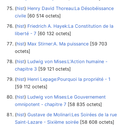
(
hist
) ‎
Henry David Thoreau:La Désobéissance
civile
‎[60 514 octets]
(
hist
) ‎
Friedrich A. Hayek:La Constitution de la
liberté - 7
‎[60 132 octets]
(
hist
) ‎
Max Stirner:A. Ma puissance
‎[59 703
octets]
(
hist
) ‎
Ludwig von Mises:L'Action humaine -
chapitre 3
‎[59 121 octets]
(
hist
) ‎
Henri Lepage:Pourquoi la propriété - 1
‎[59 112 octets]
(
hist
) ‎
Ludwig von Mises:Le Gouvernement
omnipotent - chapitre 7
‎[58 835 octets]
(
hist
) ‎
Gustave de Molinari:Les Soirées de la rue
Saint-Lazare - Sixième soirée
‎[58 608 octets]