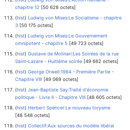
chapitre 12
‎[50 628 octets]
(
hist
) ‎
Ludwig von Mises:Le Socialisme - chapitre
3
‎[50 175 octets]
(
hist
) ‎
Ludwig von Mises:Le Gouvernement
omnipotent - chapitre 5
‎[49 723 octets]
(
hist
) ‎
Gustave de Molinari:Les Soirées de la rue
Saint-Lazare - Huitième soirée
‎[49 662 octets]
(
hist
) ‎
George Orwell:1984 - Première Partie -
Chapitre VIII
‎[49 069 octets]
(
hist
) ‎
Jean-Baptiste Say:Traité d'économie
politique - Livre II - Chapitre VIII
‎[48 605 octets]
(
hist
) ‎
Herbert Spencer:Le nouveau torysme
‎[48 548 octets]
(
hist
) ‎
Collectif:Aux sources du modèle libéral