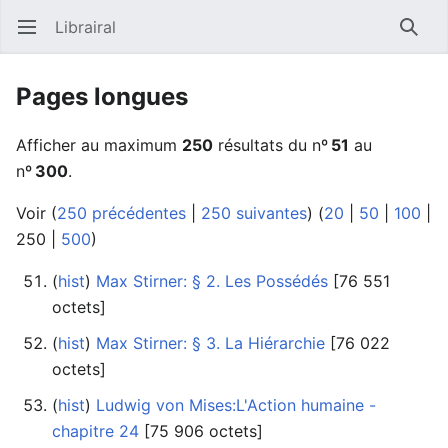
Librairal
Ouvrir le menu principal
Reche
Pages longues
Afficher au maximum
250
résultats du nº
51
au
nº
300
.
Voir (
250 précédentes
|
250 suivantes
) (
20
|
50
|
100
|
250
|
500
)
(
hist
) ‎
Max Stirner: § 2. Les Possédés
‎[76 551
octets]
(
hist
) ‎
Max Stirner: § 3. La Hiérarchie
‎[76 022
octets]
(
hist
) ‎
Ludwig von Mises:L'Action humaine -
chapitre 24
‎[75 906 octets]