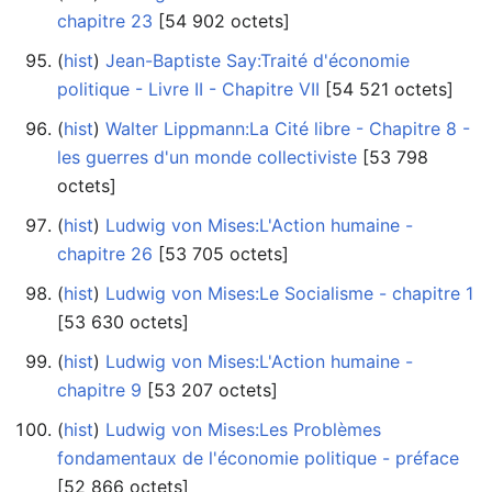
chapitre 23
‎[54 902 octets]
(
hist
) ‎
Jean-Baptiste Say:Traité d'économie
politique - Livre II - Chapitre VII
‎[54 521 octets]
(
hist
) ‎
Walter Lippmann:La Cité libre - Chapitre 8 -
les guerres d'un monde collectiviste
‎[53 798
octets]
(
hist
) ‎
Ludwig von Mises:L'Action humaine -
chapitre 26
‎[53 705 octets]
(
hist
) ‎
Ludwig von Mises:Le Socialisme - chapitre 1
‎[53 630 octets]
(
hist
) ‎
Ludwig von Mises:L'Action humaine -
chapitre 9
‎[53 207 octets]
(
hist
) ‎
Ludwig von Mises:Les Problèmes
fondamentaux de l'économie politique - préface
‎[52 866 octets]