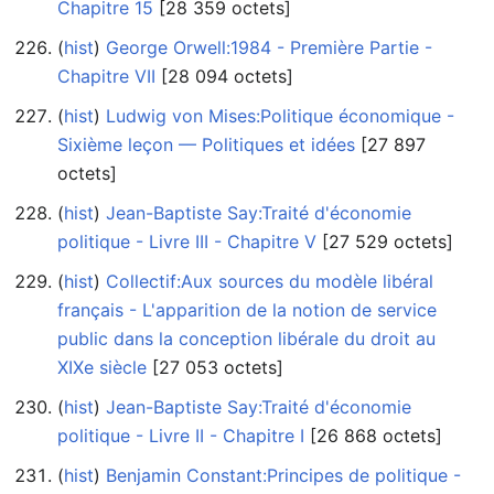
Chapitre 15
‎[28 359 octets]
(
hist
) ‎
George Orwell:1984 - Première Partie -
Chapitre VII
‎[28 094 octets]
(
hist
) ‎
Ludwig von Mises:Politique économique -
Sixième leçon — Politiques et idées
‎[27 897
octets]
(
hist
) ‎
Jean-Baptiste Say:Traité d'économie
politique - Livre III - Chapitre V
‎[27 529 octets]
(
hist
) ‎
Collectif:Aux sources du modèle libéral
français - L'apparition de la notion de service
public dans la conception libérale du droit au
XIXe siècle
‎[27 053 octets]
(
hist
) ‎
Jean-Baptiste Say:Traité d'économie
politique - Livre II - Chapitre I
‎[26 868 octets]
(
hist
) ‎
Benjamin Constant:Principes de politique -