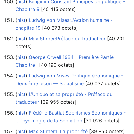
(
hist
) ‎
Benjamin Constant:Principes de politique -
Chapitre 9
‎[40 415 octets]
(
hist
) ‎
Ludwig von Mises:L'Action humaine -
chapitre 19
‎[40 373 octets]
(
hist
) ‎
Max Stirner:Préface du traducteur
‎[40 201
octets]
(
hist
) ‎
George Orwell:1984 - Première Partie -
Chapitre I
‎[40 190 octets]
(
hist
) ‎
Ludwig von Mises:Politique économique -
Deuxième leçon — Socialisme
‎[40 037 octets]
(
hist
) ‎
L’Unique et sa propriété - Préface du
traducteur
‎[39 955 octets]
(
hist
) ‎
Frédéric Bastiat:Sophismes Économiques -
I. Physiologie de la Spoliation
‎[39 926 octets]
(
hist
) ‎
Max Stirner:I. La propriété
‎[39 850 octets]