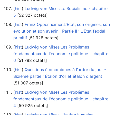
(
hist
) ‎
Ludwig von Mises:Le Socialisme - chapitre
5
‎[52 327 octets]
(
hist
) ‎
Franz Oppenheimer:L'Etat, son origines, son
évolution et son avenir - Partie II : L'Etat féodal
primitif
‎[51 928 octets]
(
hist
) ‎
Ludwig von Mises:Les Problèmes
fondamentaux de l'économie politique - chapitre
6
‎[51 788 octets]
(
hist
) ‎
Questions économiques à l’ordre du jour -
Sixième partie : Étalon d'or et étalon d'argent
‎[51 007 octets]
(
hist
) ‎
Ludwig von Mises:Les Problèmes
fondamentaux de l'économie politique - chapitre
4
‎[50 925 octets]
(
hist
) ‎
Ludwig von Mises:L'Action humaine -