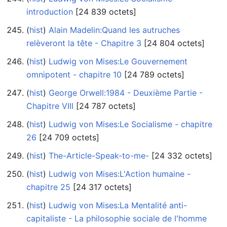
introduction
‎[24 839 octets]
(
hist
) ‎
Alain Madelin:Quand les autruches
relèveront la tête - Chapitre 3
‎[24 804 octets]
(
hist
) ‎
Ludwig von Mises:Le Gouvernement
omnipotent - chapitre 10
‎[24 789 octets]
(
hist
) ‎
George Orwell:1984 - Deuxième Partie -
Chapitre VIII
‎[24 787 octets]
(
hist
) ‎
Ludwig von Mises:Le Socialisme - chapitre
26
‎[24 709 octets]
(
hist
) ‎
The-Article-Speak-to-me-
‎[24 332 octets]
(
hist
) ‎
Ludwig von Mises:L'Action humaine -
chapitre 25
‎[24 317 octets]
(
hist
) ‎
Ludwig von Mises:La Mentalité anti-
capitaliste - La philosophie sociale de l'homme