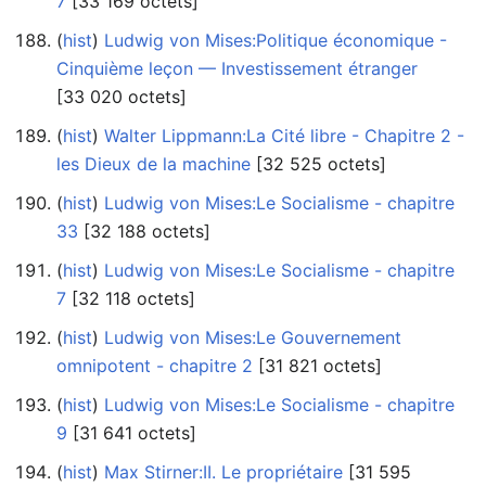
7
‎[33 169 octets]
(
hist
) ‎
Ludwig von Mises:Politique économique -
Cinquième leçon — Investissement étranger
‎[33 020 octets]
(
hist
) ‎
Walter Lippmann:La Cité libre - Chapitre 2 -
les Dieux de la machine
‎[32 525 octets]
(
hist
) ‎
Ludwig von Mises:Le Socialisme - chapitre
33
‎[32 188 octets]
(
hist
) ‎
Ludwig von Mises:Le Socialisme - chapitre
7
‎[32 118 octets]
(
hist
) ‎
Ludwig von Mises:Le Gouvernement
omnipotent - chapitre 2
‎[31 821 octets]
(
hist
) ‎
Ludwig von Mises:Le Socialisme - chapitre
9
‎[31 641 octets]
(
hist
) ‎
Max Stirner:II. Le propriétaire
‎[31 595