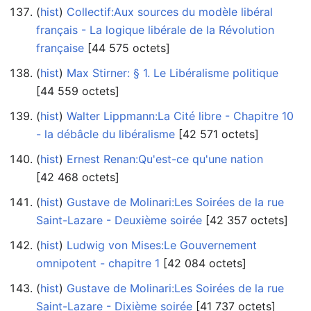
(
hist
) ‎
Collectif:Aux sources du modèle libéral
français - La logique libérale de la Révolution
française
‎[44 575 octets]
(
hist
) ‎
Max Stirner: § 1. Le Libéralisme politique
‎[44 559 octets]
(
hist
) ‎
Walter Lippmann:La Cité libre - Chapitre 10
- la débâcle du libéralisme
‎[42 571 octets]
(
hist
) ‎
Ernest Renan:Qu'est-ce qu'une nation
‎[42 468 octets]
(
hist
) ‎
Gustave de Molinari:Les Soirées de la rue
Saint-Lazare - Deuxième soirée
‎[42 357 octets]
(
hist
) ‎
Ludwig von Mises:Le Gouvernement
omnipotent - chapitre 1
‎[42 084 octets]
(
hist
) ‎
Gustave de Molinari:Les Soirées de la rue
Saint-Lazare - Dixième soirée
‎[41 737 octets]