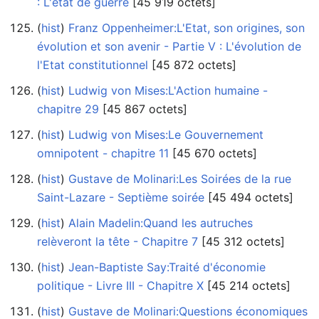
: L'état de guerre
‎[45 919 octets]
(
hist
) ‎
Franz Oppenheimer:L'Etat, son origines, son
évolution et son avenir - Partie V : L'évolution de
l'Etat constitutionnel
‎[45 872 octets]
(
hist
) ‎
Ludwig von Mises:L'Action humaine -
chapitre 29
‎[45 867 octets]
(
hist
) ‎
Ludwig von Mises:Le Gouvernement
omnipotent - chapitre 11
‎[45 670 octets]
(
hist
) ‎
Gustave de Molinari:Les Soirées de la rue
Saint-Lazare - Septième soirée
‎[45 494 octets]
(
hist
) ‎
Alain Madelin:Quand les autruches
relèveront la tête - Chapitre 7
‎[45 312 octets]
(
hist
) ‎
Jean-Baptiste Say:Traité d'économie
politique - Livre III - Chapitre X
‎[45 214 octets]
(
hist
) ‎
Gustave de Molinari:Questions économiques