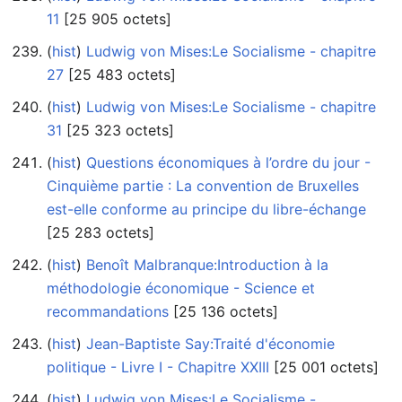
11
‎[25 905 octets]
(
hist
) ‎
Ludwig von Mises:Le Socialisme - chapitre
27
‎[25 483 octets]
(
hist
) ‎
Ludwig von Mises:Le Socialisme - chapitre
31
‎[25 323 octets]
(
hist
) ‎
Questions économiques à l’ordre du jour -
Cinquième partie : La convention de Bruxelles
est-elle conforme au principe du libre-échange
‎[25 283 octets]
(
hist
) ‎
Benoît Malbranque:Introduction à la
méthodologie économique - Science et
recommandations
‎[25 136 octets]
(
hist
) ‎
Jean-Baptiste Say:Traité d'économie
politique - Livre I - Chapitre XXIII
‎[25 001 octets]
(
hist
) ‎
Ludwig von Mises:Le Socialisme -