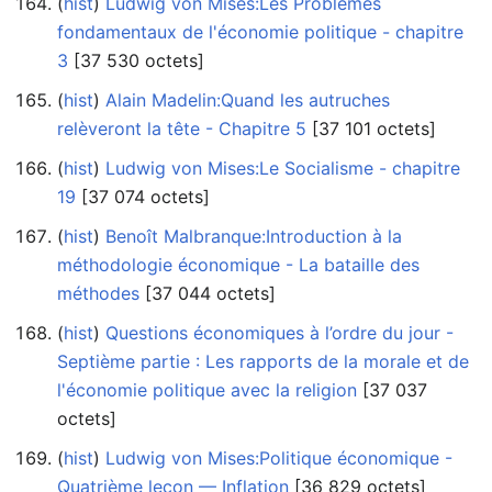
(
hist
) ‎
Ludwig von Mises:Les Problèmes
fondamentaux de l'économie politique - chapitre
3
‎[37 530 octets]
(
hist
) ‎
Alain Madelin:Quand les autruches
relèveront la tête - Chapitre 5
‎[37 101 octets]
(
hist
) ‎
Ludwig von Mises:Le Socialisme - chapitre
19
‎[37 074 octets]
(
hist
) ‎
Benoît Malbranque:Introduction à la
méthodologie économique - La bataille des
méthodes
‎[37 044 octets]
(
hist
) ‎
Questions économiques à l’ordre du jour -
Septième partie : Les rapports de la morale et de
l'économie politique avec la religion
‎[37 037
octets]
(
hist
) ‎
Ludwig von Mises:Politique économique -
Quatrième leçon — Inflation
‎[36 829 octets]