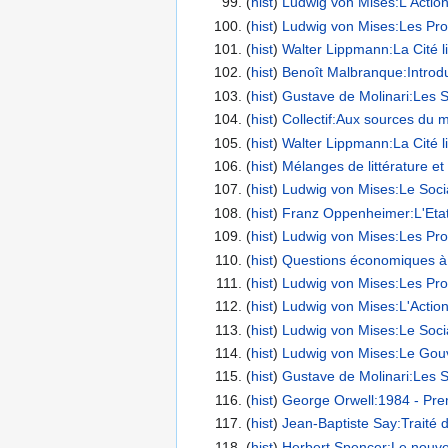
(
hist
) ‎
Ludwig von Mises:L'Action
(
hist
) ‎
Ludwig von Mises:Les Pro
(
hist
) ‎
Walter Lippmann:La Cité li
(
hist
) ‎
Benoît Malbranque:Introd
(
hist
) ‎
Gustave de Molinari:Les S
(
hist
) ‎
Collectif:Aux sources du 
(
hist
) ‎
Walter Lippmann:La Cité li
(
hist
) ‎
Mélanges de littérature et 
(
hist
) ‎
Ludwig von Mises:Le Socia
(
hist
) ‎
Franz Oppenheimer:L'Etat, s
(
hist
) ‎
Ludwig von Mises:Les Pro
(
hist
) ‎
Questions économiques à l’
(
hist
) ‎
Ludwig von Mises:Les Pro
(
hist
) ‎
Ludwig von Mises:L'Action
(
hist
) ‎
Ludwig von Mises:Le Socia
(
hist
) ‎
Ludwig von Mises:Le Gouv
(
hist
) ‎
Gustave de Molinari:Les S
(
hist
) ‎
George Orwell:1984 - Premi
(
hist
) ‎
Jean-Baptiste Say:Traité d'
(
hist
) ‎
Herbert Spencer:Le nouv