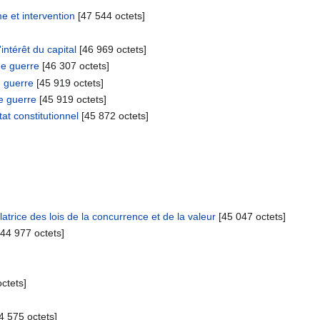
e et intervention
‎[47 544 octets]
intérêt du capital
‎[46 969 octets]
de guerre
‎[46 307 octets]
e guerre
‎[45 919 octets]
de guerre
‎[45 919 octets]
at constitutionnel
‎[45 872 octets]
atrice des lois de la concurrence et de la valeur
‎[45 047 octets]
[44 977 octets]
octets]
44 575 octets]