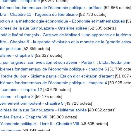
 humaine - chapitre 9
‎[53 207 octets]
blèmes fondamentaux de l'économie politique - préface
‎[52 866 octets
bre - Chapitre 11 - l'agenda du libéralisme
‎[52 733 octets]
uction à la méthodologie économique - Economie et mathématiques
‎[5
oirées de la rue Saint-Lazare - Onzième soirée
‎[52 595 octets]
modèle libéral français - Gustave de Molinari : une approche de la dé
bre - Chapitre 9 - la grande révolution et la montée de la "grande assoc
de politique
‎[52 359 octets]
lisme - chapitre 5
‎[52 327 octets]
on origines, son évolution et son avenir - Partie II : L'Etat féodal primi
blèmes fondamentaux de l'économie politique - chapitre 6
‎[51 788 octe
ordre du jour - Sixième partie : Étalon d'or et étalon d'argent
‎[51 007 
blèmes fondamentaux de l'économie politique - chapitre 4
‎[50 925 octe
 humaine - chapitre 12
‎[50 628 octets]
lisme - chapitre 3
‎[50 175 octets]
ernement omnipotent - chapitre 5
‎[49 723 octets]
oirées de la rue Saint-Lazare - Huitième soirée
‎[49 662 octets]
ère Partie - Chapitre VIII
‎[49 069 octets]
économie politique - Livre II - Chapitre VIII
‎[48 605 octets]
eau torysme
‎[48 548 octets]