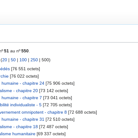
nº
51
au nº
550
.
 (
20
|
50
|
100
|
250
|
500
)
sédés
‎[76 551 octets]
rchie
‎[76 022 octets]
 humaine - chapitre 24
‎[75 906 octets]
lisme - chapitre 20
‎[73 142 octets]
 humaine - chapitre 7
‎[73 041 octets]
ité individualiste - 5
‎[72 705 octets]
ernement omnipotent - chapitre 8
‎[72 688 octets]
 humaine - chapitre 31
‎[72 510 octets]
lisme - chapitre 18
‎[72 487 octets]
alisme humanitaire
‎[69 337 octets]