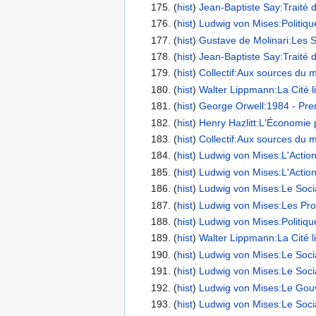
(
hist
) ‎
Jean-Baptiste Say:Traité d'
(
hist
) ‎
Ludwig von Mises:Politiq
(
hist
) ‎
Gustave de Molinari:Les S
(
hist
) ‎
Jean-Baptiste Say:Traité d'
(
hist
) ‎
Collectif:Aux sources du mo
(
hist
) ‎
Walter Lippmann:La Cité li
(
hist
) ‎
George Orwell:1984 - Prem
(
hist
) ‎
Henry Hazlitt:L'Économie p
(
hist
) ‎
Collectif:Aux sources du mo
(
hist
) ‎
Ludwig von Mises:L'Action
(
hist
) ‎
Ludwig von Mises:L'Action
(
hist
) ‎
Ludwig von Mises:Le Socia
(
hist
) ‎
Ludwig von Mises:Les Pro
(
hist
) ‎
Ludwig von Mises:Politiq
(
hist
) ‎
Walter Lippmann:La Cité li
(
hist
) ‎
Ludwig von Mises:Le Socia
(
hist
) ‎
Ludwig von Mises:Le Socia
(
hist
) ‎
Ludwig von Mises:Le Gouv
(
hist
) ‎
Ludwig von Mises:Le Socia