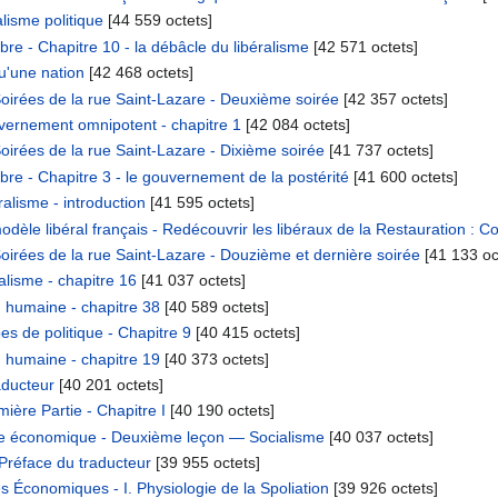
alisme politique
‎[44 559 octets]
bre - Chapitre 10 - la débâcle du libéralisme
‎[42 571 octets]
u'une nation
‎[42 468 octets]
oirées de la rue Saint-Lazare - Deuxième soirée
‎[42 357 octets]
ernement omnipotent - chapitre 1
‎[42 084 octets]
oirées de la rue Saint-Lazare - Dixième soirée
‎[41 737 octets]
bre - Chapitre 3 - le gouvernement de la postérité
‎[41 600 octets]
alisme - introduction
‎[41 595 octets]
odèle libéral français - Redécouvrir les libéraux de la Restauration : 
oirées de la rue Saint-Lazare - Douzième et dernière soirée
‎[41 133 oc
lisme - chapitre 16
‎[41 037 octets]
 humaine - chapitre 38
‎[40 589 octets]
s de politique - Chapitre 9
‎[40 415 octets]
 humaine - chapitre 19
‎[40 373 octets]
aducteur
‎[40 201 octets]
ière Partie - Chapitre I
‎[40 190 octets]
ue économique - Deuxième leçon — Socialisme
‎[40 037 octets]
 Préface du traducteur
‎[39 955 octets]
s Économiques - I. Physiologie de la Spoliation
‎[39 926 octets]