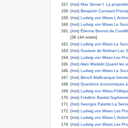
(
hist
) ‎
Max Stirner:I. La propriété
(
hist
) ‎
Benjamin Constant:Princip
(
hist
) ‎
Ludwig von Mises:L'Action
(
hist
) ‎
Ludwig von Mises:Le Socia
(
hist
) ‎
Étienne Bonnot de Condill
‎[38 144 octets]
(
hist
) ‎
Ludwig von Mises:Le Socia
(
hist
) ‎
Gustave de Molinari:Les S
(
hist
) ‎
Ludwig von Mises:Les Pro
(
hist
) ‎
Alain Madelin:Quand les au
(
hist
) ‎
Ludwig von Mises:Le Socia
(
hist
) ‎
Benoît Malbranque:Introdu
(
hist
) ‎
Questions économiques à l’
(
hist
) ‎
Ludwig von Mises:Politiqu
(
hist
) ‎
Frédéric Bastiat:Sophisme
(
hist
) ‎
Georges Palante:La Sensibil
(
hist
) ‎
Ludwig von Mises:Les Pro
(
hist
) ‎
Ludwig von Mises:L'Action
(
hist
) ‎
Ludwig von Mises:Les Pro