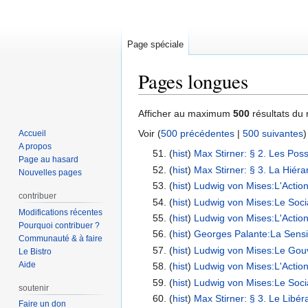
Page spéciale
Pages longues
Aller
Aller
Afficher au maximum
500
résultats du 
à
à
Voir (
500 précédentes
|
500 suivantes
)
Accueil
la
la
A propos
(
hist
) ‎
Max Stirner: § 2. Les Pos
navigation
recherche
Page au hasard
(
hist
) ‎
Max Stirner: § 3. La Hiéra
Nouvelles pages
(
hist
) ‎
Ludwig von Mises:L'Action
contribuer
(
hist
) ‎
Ludwig von Mises:Le Socia
Modifications récentes
(
hist
) ‎
Ludwig von Mises:L'Action
Pourquoi contribuer ?
(
hist
) ‎
Georges Palante:La Sensibil
Communauté & à faire
(
hist
) ‎
Ludwig von Mises:Le Gouv
Le Bistro
Aide
(
hist
) ‎
Ludwig von Mises:L'Action
(
hist
) ‎
Ludwig von Mises:Le Socia
soutenir
(
hist
) ‎
Max Stirner: § 3. Le Libér
Faire un don