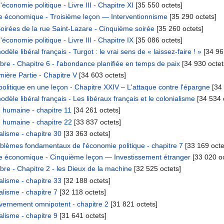
économie politique - Livre III - Chapitre XI
‎[35 550 octets]
ue économique - Troisième leçon — Interventionnisme
‎[35 290 octets]
oirées de la rue Saint-Lazare - Cinquième soirée
‎[35 260 octets]
économie politique - Livre III - Chapitre IX
‎[35 086 octets]
dèle libéral français - Turgot : le vrai sens de « laissez-faire ! »
‎[34 96
bre - Chapitre 6 - l'abondance planifiée en temps de paix
‎[34 930 octet
ière Partie - Chapitre V
‎[34 603 octets]
olitique en une leçon - Chapitre XXIV – L'attaque contre l'épargne
‎[34
dèle libéral français - Les libéraux français et le colonialisme
‎[34 534 
 humaine - chapitre 11
‎[34 261 octets]
 humaine - chapitre 22
‎[33 837 octets]
lisme - chapitre 30
‎[33 363 octets]
blèmes fondamentaux de l'économie politique - chapitre 7
‎[33 169 octe
ue économique - Cinquième leçon — Investissement étranger
‎[33 020 o
bre - Chapitre 2 - les Dieux de la machine
‎[32 525 octets]
lisme - chapitre 33
‎[32 188 octets]
lisme - chapitre 7
‎[32 118 octets]
ernement omnipotent - chapitre 2
‎[31 821 octets]
lisme - chapitre 9
‎[31 641 octets]