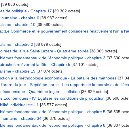
‎[39 850 octets]
es de politique - Chapitre 17
‎[39 302 octets]
 humaine - chapitre 6
‎[38 987 octets]
lisme - chapitre 10
‎[38 580 octets]
ac:Le Commerce et le gouvernement considérés relativement l’un à l’aut
lisme - chapitre 2
‎[38 079 octets]
oirées de la rue Saint-Lazare - Quatrième soirée
‎[38 009 octets]
blèmes fondamentaux de l'économie politique - chapitre 3
‎[37 530 octe
truches relèveront la tête - Chapitre 5
‎[37 101 octets]
lisme - chapitre 19
‎[37 074 octets]
ction à la méthodologie économique - La bataille des méthodes
‎[37 04
ordre du jour - Septième partie : Les rapports de la morale et de l'éco
e économique - Quatrième leçon — Inflation
‎[36 829 octets]
s Économiques - IV. Égaliser les conditions de production
‎[36 598 octe
ité individualiste - 1
‎[36 577 octets]
blèmes fondamentaux de l'économie politique - chapitre 5
‎[36 535 octe
 humaine - chapitre 34
‎[36 378 octets]
blèmes fondamentaux de l'économie politique - chapitre 8
‎[36 307 octe