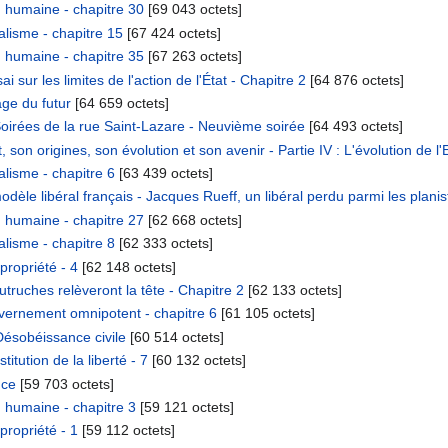
 humaine - chapitre 30
‎[69 043 octets]
lisme - chapitre 15
‎[67 424 octets]
 humaine - chapitre 35
‎[67 263 octets]
sur les limites de l'action de l'État - Chapitre 2
‎[64 876 octets]
ge du futur
‎[64 659 octets]
oirées de la rue Saint-Lazare - Neuvième soirée
‎[64 493 octets]
on origines, son évolution et son avenir - Partie IV : L'évolution de l'
lisme - chapitre 6
‎[63 439 octets]
odèle libéral français - Jacques Rueff, un libéral perdu parmi les planis
 humaine - chapitre 27
‎[62 668 octets]
lisme - chapitre 8
‎[62 333 octets]
propriété - 4
‎[62 148 octets]
truches relèveront la tête - Chapitre 2
‎[62 133 octets]
ernement omnipotent - chapitre 6
‎[61 105 octets]
ésobéissance civile
‎[60 514 octets]
itution de la liberté - 7
‎[60 132 octets]
nce
‎[59 703 octets]
 humaine - chapitre 3
‎[59 121 octets]
propriété - 1
‎[59 112 octets]