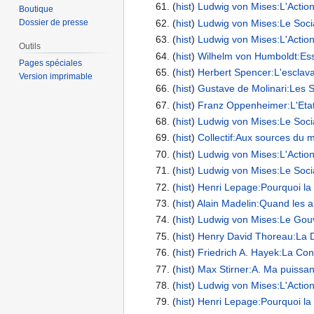
(
hist
) ‎
Ludwig von Mises:L'Action
Boutique
(
hist
) ‎
Ludwig von Mises:Le Socia
Dossier de presse
(
hist
) ‎
Ludwig von Mises:L'Action
Outils
(
hist
) ‎
Wilhelm von Humboldt:Essai 
Pages spéciales
(
hist
) ‎
Herbert Spencer:L'esclava
Version imprimable
(
hist
) ‎
Gustave de Molinari:Les S
(
hist
) ‎
Franz Oppenheimer:L'Etat, s
(
hist
) ‎
Ludwig von Mises:Le Socia
(
hist
) ‎
Collectif:Aux sources du m
(
hist
) ‎
Ludwig von Mises:L'Action
(
hist
) ‎
Ludwig von Mises:Le Socia
(
hist
) ‎
Henri Lepage:Pourquoi la 
(
hist
) ‎
Alain Madelin:Quand les au
(
hist
) ‎
Ludwig von Mises:Le Gouv
(
hist
) ‎
Henry David Thoreau:La D
(
hist
) ‎
Friedrich A. Hayek:La Const
(
hist
) ‎
Max Stirner:A. Ma puissa
(
hist
) ‎
Ludwig von Mises:L'Action
(
hist
) ‎
Henri Lepage:Pourquoi la 