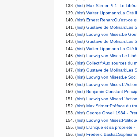
(
hist
) ‎
Max Stirner: § 1. Le Libér
(
hist
) ‎
Walter Lippmann:La Cité li
(
hist
) ‎
Ernest Renan:Qu'est-ce q
(
hist
) ‎
Gustave de Molinari:Les S
(
hist
) ‎
Ludwig von Mises:Le Gouv
(
hist
) ‎
Gustave de Molinari:Les S
(
hist
) ‎
Walter Lippmann:La Cité li
(
hist
) ‎
Ludwig von Mises:Le Libér
(
hist
) ‎
Collectif:Aux sources du m
(
hist
) ‎
Gustave de Molinari:Les S
(
hist
) ‎
Ludwig von Mises:Le Socia
(
hist
) ‎
Ludwig von Mises:L'Action
(
hist
) ‎
Benjamin Constant:Principe
(
hist
) ‎
Ludwig von Mises:L'Action
(
hist
) ‎
Max Stirner:Préface du tr
(
hist
) ‎
George Orwell:1984 - Prem
(
hist
) ‎
Ludwig von Mises:Politiq
(
hist
) ‎
L’Unique et sa propriété -
(
hist
) ‎
Frédéric Bastiat:Sophisme