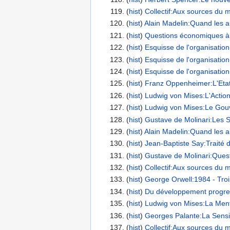
(
hist
) ‎
Collectif:Aux sources du m
(
hist
) ‎
Alain Madelin:Quand les au
(
hist
) ‎
Questions économiques à l’
(
hist
) ‎
Esquisse de l'organisation
(
hist
) ‎
Esquisse de l'organisation
(
hist
) ‎
Esquisse de l'organisation
(
hist
) ‎
Franz Oppenheimer:L'Etat, s
(
hist
) ‎
Ludwig von Mises:L'Action
(
hist
) ‎
Ludwig von Mises:Le Gouv
(
hist
) ‎
Gustave de Molinari:Les S
(
hist
) ‎
Alain Madelin:Quand les au
(
hist
) ‎
Jean-Baptiste Say:Traité d'
(
hist
) ‎
Gustave de Molinari:Questi
(
hist
) ‎
Collectif:Aux sources du m
(
hist
) ‎
George Orwell:1984 - Trois
(
hist
) ‎
Du développement progress
(
hist
) ‎
Ludwig von Mises:La Mentali
(
hist
) ‎
Georges Palante:La Sensibil
(
hist
) ‎
Collectif:Aux sources du mo