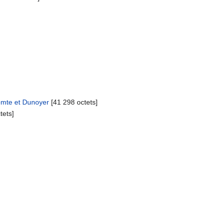
Comte et Dunoyer
‎[41 298 octets]
tets]