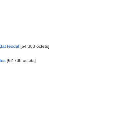
Etat féodal
‎[64 383 octets]
tes
‎[62 738 octets]