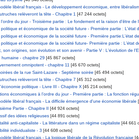
odèle libéral français - Le développement économique, entre libéralism
truches relèveront la tête - Chapitre 1
‎[47 244 octets]
ordre du jour - Troisième partie : Le fondement et la raison d'être de l'
 politique et économique de la société future - Première partie : L'état 
 politique et économique de la société future - Première partie:L'état d
 politique et économique de la société future- Première partie : L'état 
on origines, son évolution et son avenir - Partie V : L'évolution de l'Et
 humaine - chapitre 29
‎[45 867 octets]
ernement omnipotent - chapitre 11
‎[45 670 octets]
oirées de la rue Saint-Lazare - Septième soirée
‎[45 494 octets]
truches relèveront la tête - Chapitre 7
‎[45 312 octets]
économie politique - Livre III - Chapitre X
‎[45 214 octets]
ons économiques à l’ordre du jour - Première partie : La fonction régul
odèle libéral français - La difficile émergence d'une économie libérale
‎
ième Partie - Chapitre II
‎[44 924 octets]
if des idées religieuses
‎[44 891 octets]
té anti-capitaliste - La littérature dans un régime capitaliste
‎[44 661 
ité individualiste - 3
‎[44 608 octets]
dèle libéral français - La logique libérale de la Révolution française
‎[