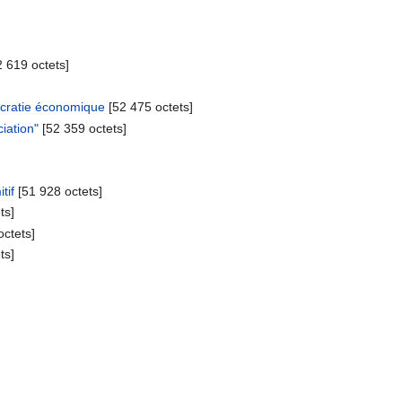
]
2 619 octets]
mocratie économique
‎[52 475 octets]
iation"
‎[52 359 octets]
tif
‎[51 928 octets]
ts]
octets]
ts]