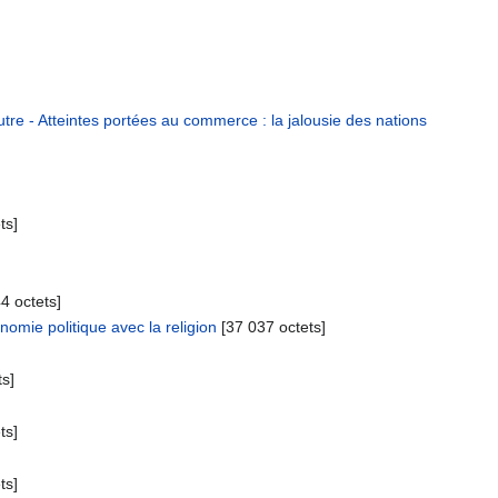
re - Atteintes portées au commerce : la jalousie des nations
ts]
4 octets]
nomie politique avec la religion
‎[37 037 octets]
ts]
ts]
ts]