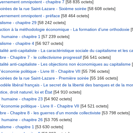
ernement omnipotent - chapitre 7
‎[58 835 octets]
oirées de la rue Saint-Lazare - Sixième soirée
‎[58 608 octets]
vernement omnipotent - préface
‎[58 464 octets]
lisme - chapitre 29
‎[58 242 octets]
ction à la méthodologie économique - La formation d’une orthodoxie
‎
 humaine - chapitre 1
‎[57 239 octets]
lisme - chapitre 4
‎[56 927 octets]
ité anti-capitaliste - La caractéristique sociale du capitalisme et les 
re - Chapitre 7 - le collectivisme progressif
‎[56 541 octets]
lité anti-capitaliste - Les objections non économiques au capitalisme
‎
économie politique - Livre III - Chapitre VII
‎[55 796 octets]
oirées de la rue Saint-Lazare - Première soirée
‎[55 166 octets]
odèle libéral français - Le secret de la liberté des banques et de la mo
ce, droit naturel, loi et État
‎[54 910 octets]
 humaine - chapitre 23
‎[54 902 octets]
économie politique - Livre II - Chapitre VII
‎[54 521 octets]
bre - Chapitre 8 - les guerres d'un monde collectiviste
‎[53 798 octets]
 humaine - chapitre 26
‎[53 705 octets]
lisme - chapitre 1
‎[53 630 octets]