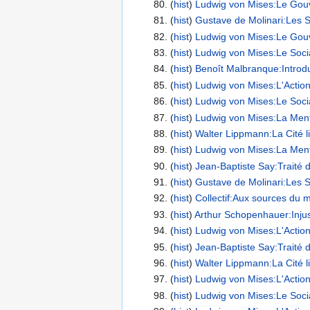
(
hist
) ‎
Ludwig von Mises:Le Gouv
(
hist
) ‎
Gustave de Molinari:Les S
(
hist
) ‎
Ludwig von Mises:Le Gou
(
hist
) ‎
Ludwig von Mises:Le Socia
(
hist
) ‎
Benoît Malbranque:Introdu
(
hist
) ‎
Ludwig von Mises:L'Action
(
hist
) ‎
Ludwig von Mises:Le Socia
(
hist
) ‎
Ludwig von Mises:La Mental
(
hist
) ‎
Walter Lippmann:La Cité lib
(
hist
) ‎
Ludwig von Mises:La Menta
(
hist
) ‎
Jean-Baptiste Say:Traité d'
(
hist
) ‎
Gustave de Molinari:Les S
(
hist
) ‎
Collectif:Aux sources du m
(
hist
) ‎
Arthur Schopenhauer:Injusti
(
hist
) ‎
Ludwig von Mises:L'Action
(
hist
) ‎
Jean-Baptiste Say:Traité d'
(
hist
) ‎
Walter Lippmann:La Cité li
(
hist
) ‎
Ludwig von Mises:L'Action
(
hist
) ‎
Ludwig von Mises:Le Socia