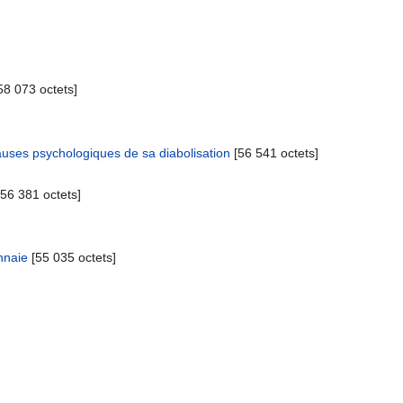
[58 073 octets]
causes psychologiques de sa diabolisation
‎[56 541 octets]
[56 381 octets]
nnaie
‎[55 035 octets]