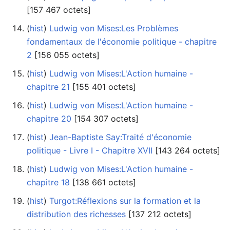
‎[157 467 octets]
(
hist
) ‎
Ludwig von Mises:Les Problèmes
fondamentaux de l'économie politique - chapitre
2
‎[156 055 octets]
(
hist
) ‎
Ludwig von Mises:L'Action humaine -
chapitre 21
‎[155 401 octets]
(
hist
) ‎
Ludwig von Mises:L'Action humaine -
chapitre 20
‎[154 307 octets]
(
hist
) ‎
Jean-Baptiste Say:Traité d'économie
politique - Livre I - Chapitre XVII
‎[143 264 octets]
(
hist
) ‎
Ludwig von Mises:L'Action humaine -
chapitre 18
‎[138 661 octets]
(
hist
) ‎
Turgot:Réflexions sur la formation et la
distribution des richesses
‎[137 212 octets]