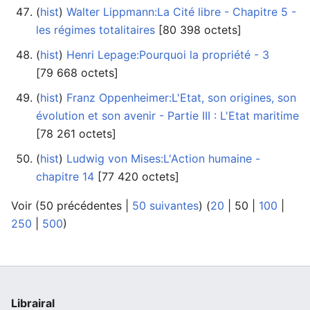
(
hist
) ‎
Walter Lippmann:La Cité libre - Chapitre 5 -
les régimes totalitaires
‎[80 398 octets]
(
hist
) ‎
Henri Lepage:Pourquoi la propriété - 3
‎[79 668 octets]
(
hist
) ‎
Franz Oppenheimer:L'Etat, son origines, son
évolution et son avenir - Partie III : L'Etat maritime
‎[78 261 octets]
(
hist
) ‎
Ludwig von Mises:L'Action humaine -
chapitre 14
‎[77 420 octets]
Voir (
50 précédentes
|
50 suivantes
) (
20
|
50
|
100
|
250
|
500
)
Librairal