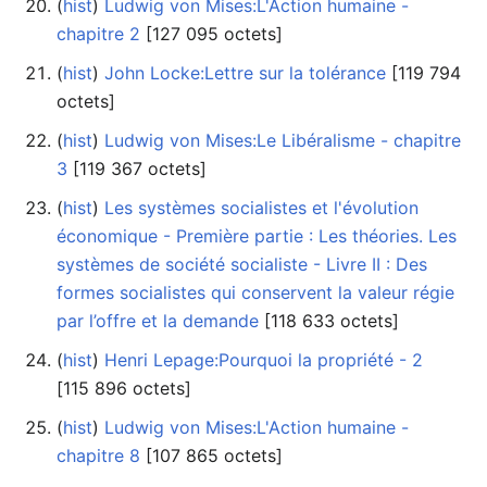
(
hist
) ‎
Ludwig von Mises:L'Action humaine -
chapitre 2
‎[127 095 octets]
(
hist
) ‎
John Locke:Lettre sur la tolérance
‎[119 794
octets]
(
hist
) ‎
Ludwig von Mises:Le Libéralisme - chapitre
3
‎[119 367 octets]
(
hist
) ‎
Les systèmes socialistes et l'évolution
économique - Première partie : Les théories. Les
systèmes de société socialiste - Livre II : Des
formes socialistes qui conservent la valeur régie
par l’offre et la demande
‎[118 633 octets]
(
hist
) ‎
Henri Lepage:Pourquoi la propriété - 2
‎[115 896 octets]
(
hist
) ‎
Ludwig von Mises:L'Action humaine -
chapitre 8
‎[107 865 octets]