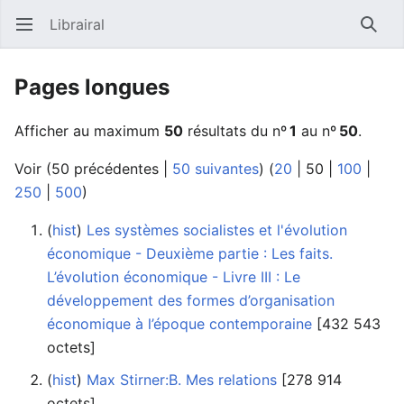
Librairal
Ouvrir le menu principal
Reche
Pages longues
Afficher au maximum
50
résultats du nº
1
au nº
50
.
Voir (
50 précédentes
|
50 suivantes
) (
20
|
50
|
100
|
250
|
500
)
(
hist
) ‎
Les systèmes socialistes et l'évolution
économique - Deuxième partie : Les faits.
L’évolution économique - Livre III : Le
développement des formes d’organisation
économique à l’époque contemporaine
‎[432 543
octets]
(
hist
) ‎
Max Stirner:B. Mes relations
‎[278 914
octets]