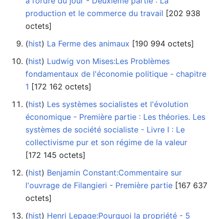
à l’ordre du jour - Deuxième partie : La
production et le commerce du travail
‎[202 938
octets]
(
hist
) ‎
La Ferme des animaux
‎[190 994 octets]
(
hist
) ‎
Ludwig von Mises:Les Problèmes
fondamentaux de l'économie politique - chapitre
1
‎[172 162 octets]
(
hist
) ‎
Les systèmes socialistes et l'évolution
économique - Première partie : Les théories. Les
systèmes de société socialiste - Livre I : Le
collectivisme pur et son régime de la valeur
‎[172 145 octets]
(
hist
) ‎
Benjamin Constant:Commentaire sur
l'ouvrage de Filangieri - Première partie
‎[167 637
octets]
(
hist
) ‎
Henri Lepage:Pourquoi la propriété - 5