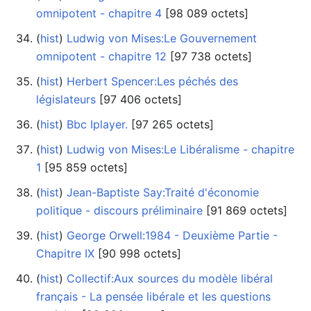
omnipotent - chapitre 4
‎[98 089 octets]
(
hist
) ‎
Ludwig von Mises:Le Gouvernement
omnipotent - chapitre 12
‎[97 738 octets]
(
hist
) ‎
Herbert Spencer:Les péchés des
législateurs
‎[97 406 octets]
(
hist
) ‎
Bbc Iplayer.
‎[97 265 octets]
(
hist
) ‎
Ludwig von Mises:Le Libéralisme - chapitre
1
‎[95 859 octets]
(
hist
) ‎
Jean-Baptiste Say:Traité d'économie
politique - discours préliminaire
‎[91 869 octets]
(
hist
) ‎
George Orwell:1984 - Deuxième Partie -
Chapitre IX
‎[90 998 octets]
(
hist
) ‎
Collectif:Aux sources du modèle libéral
français - La pensée libérale et les questions