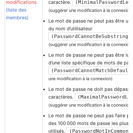
modifications
caractère.
(
MinimalPasswordLen
(liste des
(suggérer une modification à la connexion
membres)
Le mot de passe ne peut pas être un
du nom d’utilisateur
(
PasswordCannotBeSubstringI
(suggérer une modification à la connexion
Le mot de passe ne peut pas être ide
d’une liste spécifique de mots de pas
(
PasswordCannotMatchDefault
une modification à la connexion)
Le mot de passe ne doit pas dépasse
caractères.
(
MaximalPasswordLe
(suggérer une modification à la connexion
Le mot de passe ne peut pas faire part
des 100 000 mots de passe les plu
utilisés.
(
PasswordNotInCommonL