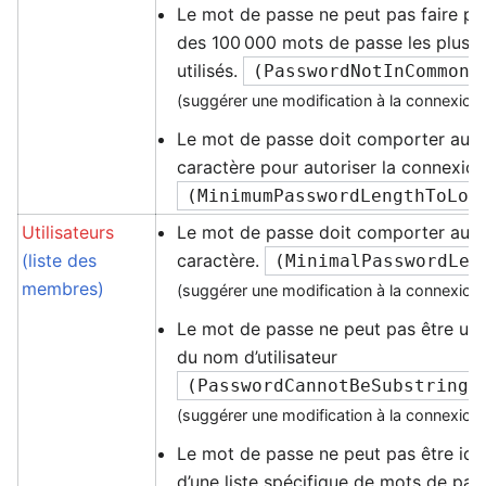
Le mot de passe ne peut pas faire part
des 100 000 mots de passe les plu
utilisés.
(
PasswordNotInCommonL
(suggérer une modification à la connexion
Le mot de passe doit comporter au m
caractère pour autoriser la connexio
(
MinimumPasswordLengthToLog
Utilisateurs
Le mot de passe doit comporter au m
(liste des
caractère.
(
MinimalPasswordLen
membres)
(suggérer une modification à la connexion
Le mot de passe ne peut pas être un
du nom d’utilisateur
(
PasswordCannotBeSubstringI
(suggérer une modification à la connexion
Le mot de passe ne peut pas être ide
d’une liste spécifique de mots de pas