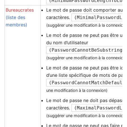
(
MinimumPasswordLengthToLog
Bureaucrates
Le mot de passe doit comporter au 
(liste des
caractères.
(
MinimalPasswordLe
membres)
(suggérer une modification à la connexion
Le mot de passe ne peut pas être un
du nom d’utilisateur
(
PasswordCannotBeSubstringI
(suggérer une modification à la connexion
Le mot de passe ne peut pas être ide
d’une liste spécifique de mots de pas
(
PasswordCannotMatchDefault
une modification à la connexion)
Le mot de passe ne doit pas dépasse
caractères.
(
MaximalPasswordLe
(suggérer une modification à la connexion
Le mot de passe ne peut pas faire part