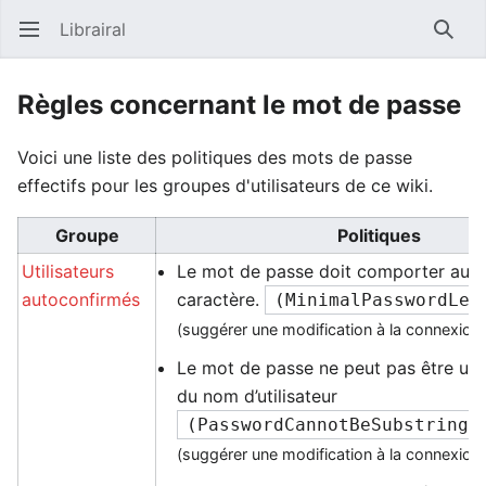
Librairal
Ouvrir le menu principal
Reche
Règles concernant le mot de passe
Voici une liste des politiques des mots de passe
effectifs pour les groupes d'utilisateurs de ce wiki.
Groupe
Politiques
Utilisateurs
Le mot de passe doit comporter au m
autoconfirmés
caractère.
(
MinimalPasswordLen
(suggérer une modification à la connexion
Le mot de passe ne peut pas être un
du nom d’utilisateur
(
PasswordCannotBeSubstringI
(suggérer une modification à la connexion