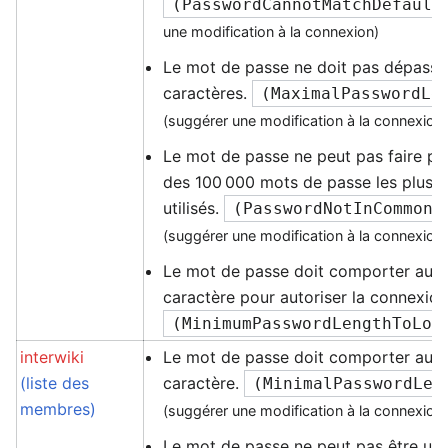
(
PasswordCannotMatchDefault
une modification à la connexion)
Le mot de passe ne doit pas dépasse
caractères.
(
MaximalPasswordLe
(suggérer une modification à la connexion
Le mot de passe ne peut pas faire part
des 100 000 mots de passe les plu
utilisés.
(
PasswordNotInCommonL
(suggérer une modification à la connexion
Le mot de passe doit comporter au m
caractère pour autoriser la connexio
(
MinimumPasswordLengthToLog
interwiki
Le mot de passe doit comporter au m
(liste des
caractère.
(
MinimalPasswordLen
membres)
(suggérer une modification à la connexion
Le mot de passe ne peut pas être un