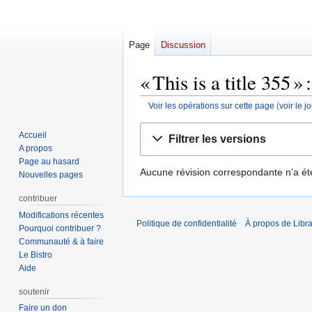
Page
Discussion
« This is a title 355 »
Voir les opérations sur cette page
(
voir le 
Aller
Aller
Accueil
Filtrer les versions
à
à
A propos
la
la
Page au hasard
Aucune révision correspondante n’a ét
navigation
recherche
Nouvelles pages
contribuer
Modifications récentes
Politique de confidentialité
À propos de Libra
Pourquoi contribuer ?
Communauté & à faire
Le Bistro
Aide
soutenir
Faire un don