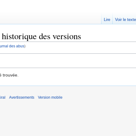
Lire
Voir le text
 : historique des versions
journal des abus
)
é trouvée.
iral
Avertissements
Version mobile