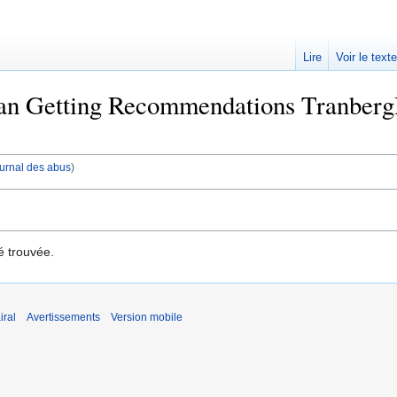
Lire
Voir le text
n Getting Recommendations TranbergHo
journal des abus
)
é trouvée.
iral
Avertissements
Version mobile