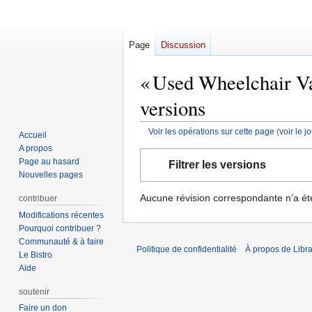
Page
Discussion
« Used Wheelchair Va
versions
Voir les opérations sur cette page
(
voir le 
Accueil
A propos
Aller
Aller
Page au hasard
Filtrer les versions
à
à
Nouvelles pages
la
la
Aucune révision correspondante n’a ét
contribuer
navigation
recherche
Modifications récentes
Pourquoi contribuer ?
Communauté & à faire
Politique de confidentialité
À propos de Libra
Le Bistro
Aide
soutenir
Faire un don