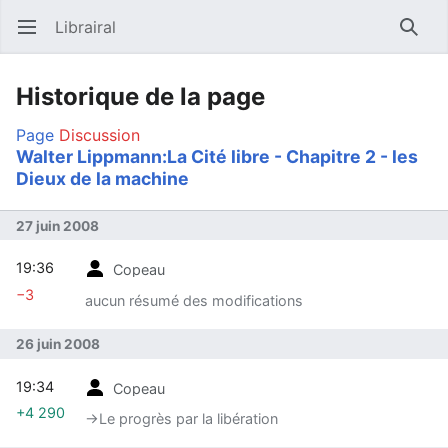
Librairal
Ouvrir le menu principal
Reche
Historique de la page
Page
Discussion
Walter Lippmann:La Cité libre - Chapitre 2 - les
Dieux de la machine
27 juin 2008
19:36
Copeau
−3
aucun résumé des modifications
26 juin 2008
19:34
Copeau
+4 290
→‎Le progrès par la libération