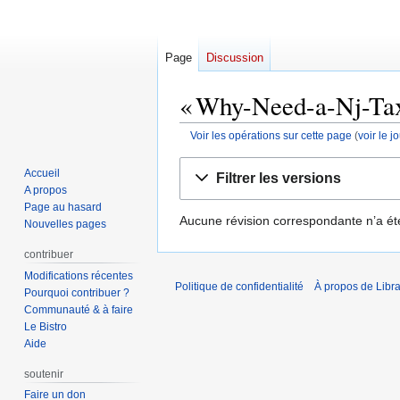
Page
Discussion
« Why-Need-a-Nj-Tax-
Voir les opérations sur cette page
(
voir le 
Aller
Aller
Accueil
Filtrer les versions
à
à
A propos
la
la
Page au hasard
Aucune révision correspondante n’a ét
navigation
recherche
Nouvelles pages
contribuer
Modifications récentes
Politique de confidentialité
À propos de Libra
Pourquoi contribuer ?
Communauté & à faire
Le Bistro
Aide
soutenir
Faire un don