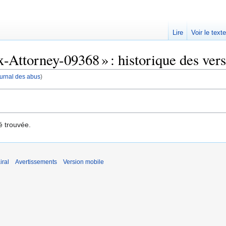
Lire
Voir le text
Attorney-09368 » : historique des vers
journal des abus
)
é trouvée.
iral
Avertissements
Version mobile