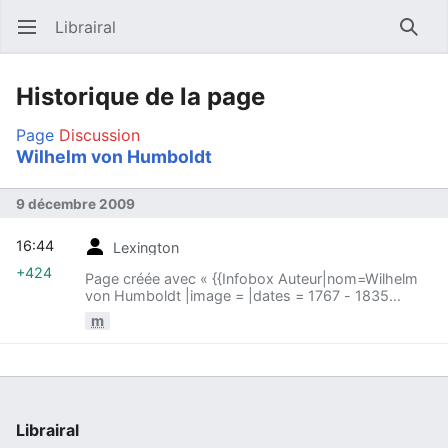
Librairal
Ouvrir le menu principal
Reche
Historique de la page
Page
Discussion
Wilhelm von Humboldt
9 décembre 2009
16:44
Lexington
+424
Page créée avec « {{Infobox Auteur|nom=Wilhelm
von Humboldt |image = |dates = 1767 - 1835
|tendance = minarchiste |citations = |liens =
m
[[:wl:Wilhelm von Humboldt|Wikibé... »
Librairal