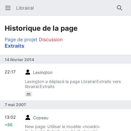
Librairal
Ouvrir le menu principal
Reche
Historique de la page
Page de projet
Discussion
Extraits
14 février 2014
22:17
Lexington
Lexington a déplacé la page Lbrairal:Extraits vers
librairal:Extraits
m
7 mai 2007
13:02
Copeau
+86
New page: Utiliser le modèle <nowiki>