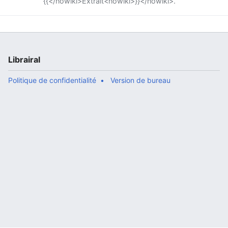
{{</nowiki>Extrait<nowiki>}}</nowiki>.
Librairal
Politique de confidentialité
Version de bureau