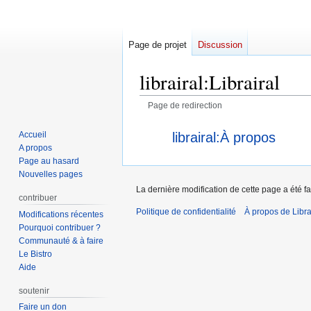
Page de projet
Discussion
librairal
:
Librairal
Page de redirection
Aller
Aller
Rediriger vers :
librairal:À propos
Accueil
à
à
A propos
la
la
Page au hasard
navigation
recherche
Nouvelles pages
La dernière modification de cette page a été fa
contribuer
Politique de confidentialité
À propos de Libra
Modifications récentes
Pourquoi contribuer ?
Communauté & à faire
Le Bistro
Aide
soutenir
Faire un don