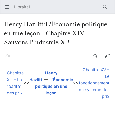
Librairal
Ouvrir le menu principal
Reche
Henry Hazlitt:L'Économie politique
en une leçon - Chapitre XIV –
Sauvons l'industrie X !
Langue
Suivre
Modifier
Chapitre XV –
Chapitre
Henry
Le
XIII – La
Hazlitt
—
L'Économie
<<
>>
fonctionnement
"parité"
politique en une
du système des
des prix
leçon
prix