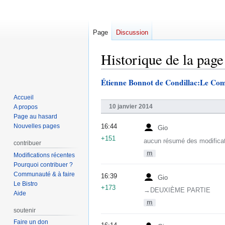
Page
Discussion
Historique de la page
Étienne Bonnot de Condillac:Le Comm
Aller
Aller
à
à
Accueil
la
la
10 janvier 2014
A propos
navigation
recherche
Page au hasard
Nouvelles pages
16:44
Gio
+151
aucun résumé des modifica
contribuer
m
Modifications récentes
Pourquoi contribuer ?
Communauté & à faire
16:39
Gio
Le Bistro
+173
→‎DEUXIÈME PARTIE
Aide
m
soutenir
Faire un don