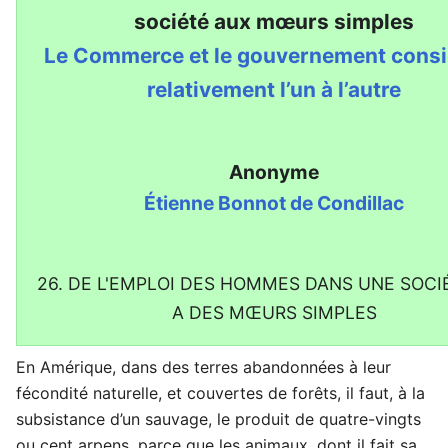
société aux mœurs simples
Le Commerce et le gouvernement cons
relativement l’un à l’autre
Anonyme
Étienne Bonnot de Condillac
26. DE L'EMPLOI DES HOMMES DANS UNE SOCI
A DES MŒURS SIMPLES
En Amérique, dans des terres abandonnées à leur
fécondité naturelle, et couvertes de forêts, il faut, à la
subsistance d’un sauvage, le produit de quatre-vingts
ou cent arpens, parce que les animaux, dont il fait sa