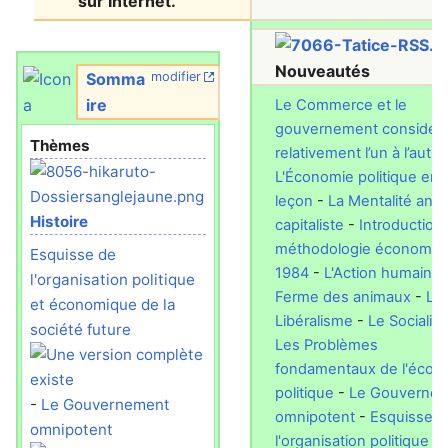
sur Internet.
Nouveautés
Somma
modifier
ire
Le Commerce et le
gouvernement considér
Thèmes
relativement l’un à l’autre
L'Économie politique en
leçon
-
La Mentalité anti-
Histoire
capitaliste
-
Introduction 
méthodologie économiq
Esquisse de
1984
-
L'Action humaine
l'organisation politique
Ferme des animaux
-
Le
et économique de la
Libéralisme
-
Le Socialis
société future
Les Problèmes
fondamentaux de l'écon
politique
-
Le Gouverne
-
Le Gouvernement
omnipotent
-
Esquisse d
omnipotent
l'organisation politique et