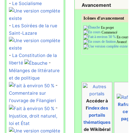
-
Le Socialisme
Avancement
Icônes d'avancement
-
Les Soirées de la rue
En projet
Saint-Lazare
Commencé
En cours
Avancé
Te
-
La Constitution de la
liberté
-
Mélanges de littérature
et de politique
-
Commentaire sur
l'ouvrage de Filangieri
Accéder à
Rafraîc
-
l'
index des
cett
portails
Injustice, droit naturel,
page
thématiques
loi et État
de Wikibéral