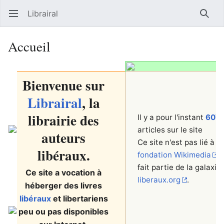
Librairal
Ouvrir le menu principal
Reche
Accueil
Bienvenue
sur
Librairal
, la
librairie des
Il y a pour l'instant
607
articles sur le site
auteurs
Ce site n'est pas lié à la
libéraux.
fondation Wikimedia
e
fait partie de la galaxie
Ce site a vocation à
liberaux.org
.
héberger des livres
libéraux
et libertariens
peu ou pas disponibles