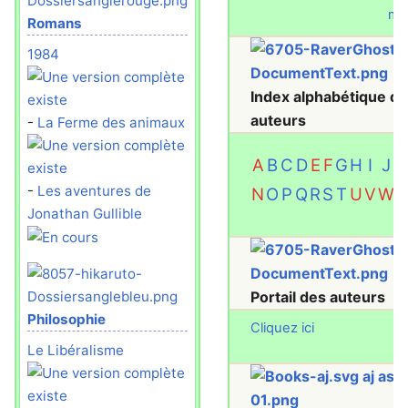
mod
Romans
1984
Index alphabétique d
auteurs
-
La Ferme des animaux
A
B
C
D
E
F
G
H
I
J
K
-
Les aventures de
N
O
P
Q
R
S
T
U
V
W
X
Jonathan Gullible
Portail des auteurs
Philosophie
Cliquez ici
Le Libéralisme