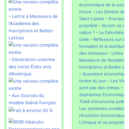
économique de la sociét
future
-
Les Soirées de l
-
Lettre à Messieurs de
Saint-Lazare
-
Pourquoi l
l’Académie des
propriété
-
Qu'est-ce qu
Inscriptions et Belles-
nation ?
-
La Désobéissa
Lettres
civile
-
Réflexions sur la
formation et la distributi
des richesses
-
Lettre à
-
Déclaration unanime
Messieurs de l’Académie
des treize États unis
Inscriptions et Belles-Le
d’Amérique
-
Questions économique
l’ordre du jour
-
Les Vice
sont pas des crimes
-
Sophismes Économique
-
Aux Sources du
Traité d'économie politiq
modèle libéral français
Les systèmes socialistes
l'évolution économique
-
L’Unique et sa propriété