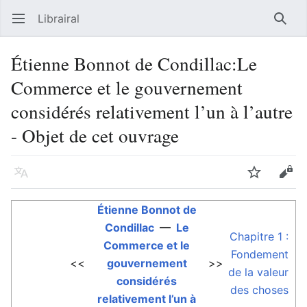
Librairal
Ouvrir le menu principal
Reche
Étienne Bonnot de Condillac:Le
Commerce et le gouvernement
considérés relativement l’un à l’autre
- Objet de cet ouvrage
Langue
Suivre
Modifier
Étienne Bonnot de
Condillac
—
Le
Chapitre 1 :
Commerce et le
Fondement
<<
gouvernement
>>
de la valeur
considérés
des choses
relativement l’un à