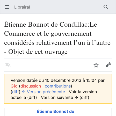
Librairal
Ouvrir le menu principal
Reche
Étienne Bonnot de Condillac:Le
Commerce et le gouvernement
considérés relativement l’un à l’autre
- Objet de cet ouvrage
Langue
Suivre
Modifier
Version datée du 10 décembre 2013 à 15:04 par
Gio
(
discussion
|
contributions
)
(
diff
)
← Version précédente
| Voir la version
actuelle (diff) | Version suivante → (diff)
Étienne Bonnot de