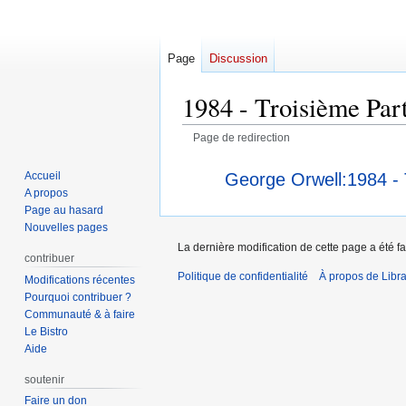
Page
Discussion
1984 - Troisième Part
Page de redirection
Aller
Aller
Rediriger vers :
George Orwell:1984 - T
Accueil
à
à
A propos
la
la
Page au hasard
navigation
recherche
Nouvelles pages
La dernière modification de cette page a été fa
contribuer
Politique de confidentialité
À propos de Libra
Modifications récentes
Pourquoi contribuer ?
Communauté & à faire
Le Bistro
Aide
soutenir
Faire un don