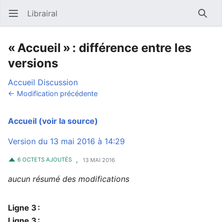
Librairal
Ouvrir le menu principal
Reche
« Accueil » : différence entre les
versions
Accueil
Discussion
← Modification précédente
Accueil
(voir la source)
Version du 13 mai 2016 à 14:29
,
6 OCTETS AJOUTÉS
13 MAI 2016
aucun résumé des modifications
Ligne 3 :
Ligne 3 :