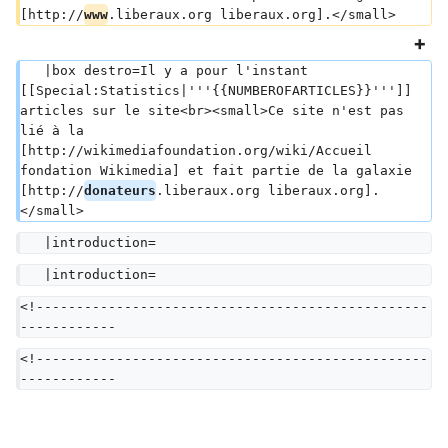
[http://
www
.liberaux.org liberaux.org].</small>
   |box destro=Il y a pour l'instant 
[[Special:Statistics|'''{{NUMBEROFARTICLES}}''']] 
articles sur le site<br><small>Ce site n'est pas 
lié à la 
[http://wikimediafoundation.org/wiki/Accueil 
fondation Wikimedia] et fait partie de la galaxie 
[http://
donateurs
.liberaux.org liberaux.org].
</small>
   |introduction=
   |introduction=
<!-------------------------------------------------
------------
<!-------------------------------------------------
------------