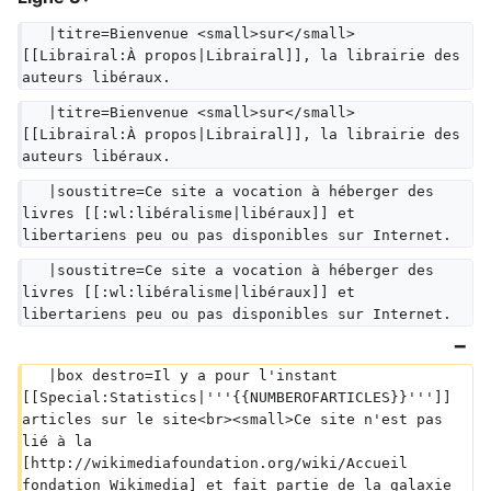
   |titre=Bienvenue <small>sur</small> 
[[Librairal:À propos|Librairal]], la librairie des 
auteurs libéraux.
   |titre=Bienvenue <small>sur</small> 
[[Librairal:À propos|Librairal]], la librairie des 
auteurs libéraux.
   |soustitre=Ce site a vocation à héberger des 
livres [[:wl:libéralisme|libéraux]] et 
libertariens peu ou pas disponibles sur Internet.  
   |soustitre=Ce site a vocation à héberger des 
livres [[:wl:libéralisme|libéraux]] et 
libertariens peu ou pas disponibles sur Internet.  
   |box destro=Il y a pour l'instant 
[[Special:Statistics|'''{{NUMBEROFARTICLES}}''']] 
articles sur le site<br><small>Ce site n'est pas 
lié à la 
[http://wikimediafoundation.org/wiki/Accueil 
fondation Wikimedia] et fait partie de la galaxie 