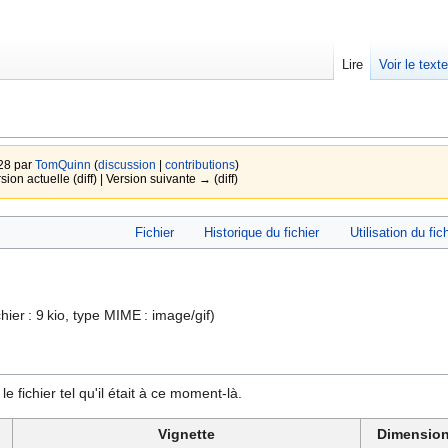
Lire
Voir le text
:28 par
TomQuinn
(
discussion
|
contributions
)
sion actuelle (diff) | Version suivante → (diff)
Fichier
Historique du fichier
Utilisation du fic
ichier : 9 kio, type MIME :
image/gif
)
e fichier tel qu'il était à ce moment-là.
Vignette
Dimensio