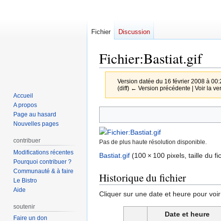
Fichier
Discussion
Fichier
:
Bastiat.gif
Version datée du 16 février 2008 à 00
(diff) ← Version précédente | Voir la ver
Accueil
A propos
Aller
Aller
Page au hasard
à
à
Nouvelles pages
la
la
contribuer
Pas de plus haute résolution disponible.
navigation
recherche
Modifications récentes
Bastiat.gif
‎
(100 × 100 pixels, taille du f
Pourquoi contribuer ?
Communauté & à faire
Historique du fichier
Le Bistro
Aide
Cliquer sur une date et heure pour voir l
soutenir
Date et heure
Faire un don