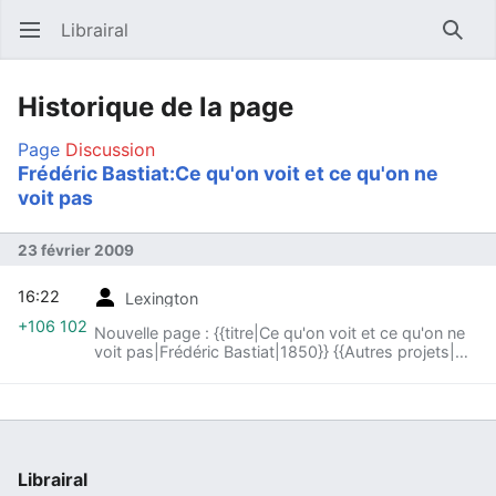
Librairal
Ouvrir le menu principal
Reche
Historique de la page
Page
Discussion
Frédéric Bastiat:Ce qu'on voit et ce qu'on ne
voit pas
23 février 2009
16:22
Lexington
+106 102
Nouvelle page : {{titre|Ce qu'on voit et ce qu'on ne
voit pas|Frédéric Bastiat|1850}} {{Autres projets|
wikiberal=Frédéric Bastiat| catallaxia=Frédéric
Bastiat| }} <div c...
Librairal