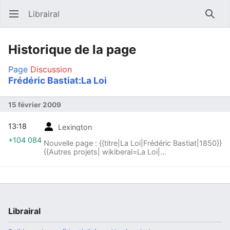
Librairal
Ouvrir le menu principal
Reche
Historique de la page
Page
Discussion
Frédéric Bastiat:La Loi
15 février 2009
13:18
Lexington
+104 084
Nouvelle page : {{titre|La Loi|Frédéric Bastiat|1850}}
{{Autres projets| wikiberal=La Loi|
catallaxia=Frédéric Bastiat| }} <div class="text"> La
loi pervert...
Librairal