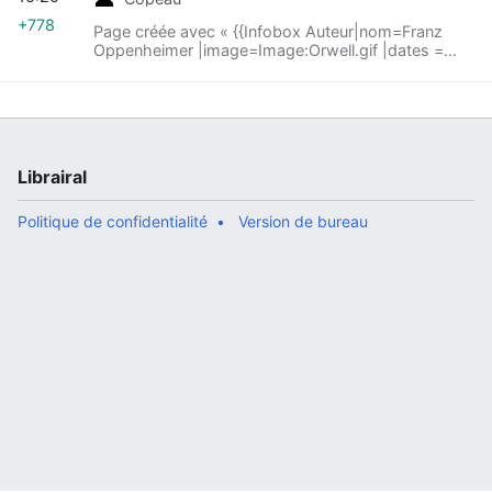
+778
Page créée avec « {{Infobox Auteur|nom=Franz
Oppenheimer |image=Image:Orwell.gif |dates =
1864 - 1943 |tendance = Libertarien de gauche,
[[:wl:Libéraux classiq... »
Librairal
Politique de confidentialité
Version de bureau