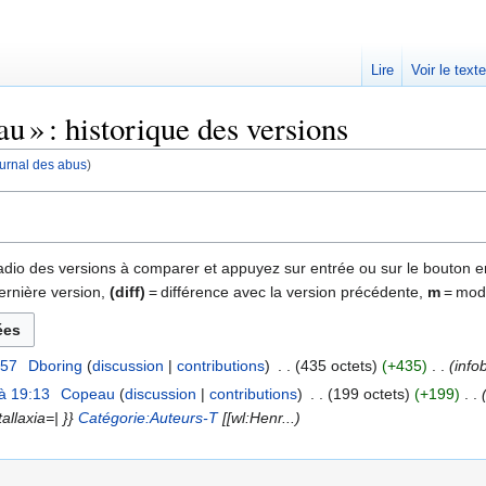
Lire
Voir le text
 » : historique des versions
journal des abus
)
 radio des versions à comparer et appuyez sur entrée ou sur le bouton e
ernière version,
(diff)
= différence avec la version précédente,
m
= modi
:57
‎
Dboring
discussion
contributions
‎
435 octets
+435
‎
info
à 19:13
‎
Copeau
discussion
contributions
‎
199 octets
+199
‎
allaxia=| }}
Catégorie:Auteurs-T
[[wl:Henr...