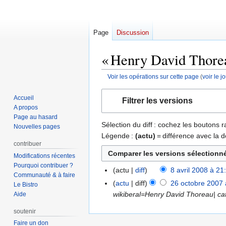
Page
Discussion
« Henry David Thoreau
Voir les opérations sur cette page
(
voir le 
Aller
Aller
Accueil
Filtrer les versions
à
à
A propos
la
la
Page au hasard
Sélection du diff : cochez les boutons
navigation
recherche
Nouvelles pages
Légende :
(actu)
= différence avec la d
contribuer
Modifications récentes
Pourquoi contribuer ?
actu
diff
8 avril 2008 à 21
8
Communauté & à faire
avril
actu
diff
26 octobre 2007 
26
Le Bistro
2008
wikiberal=Henry David Thoreau| cat
Aide
octobre
2007
soutenir
Faire un don