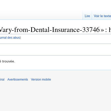
Lire
Voir le text
ary-from-Dental-Insurance-33746 » : h
journal des abus
)
é trouvée.
iral
Avertissements
Version mobile