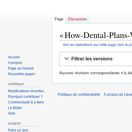
Page
Discussion
« How-Dental-Plans-V
Voir les opérations sur cette page
(
voir le 
Aller
Aller
Accueil
Filtrer les versions
à
à
A propos
la
la
Page au hasard
Aucune révision correspondante n’a ét
navigation
recherche
Nouvelles pages
contribuer
Modifications récentes
Politique de confidentialité
À propos de Libra
Pourquoi contribuer ?
Communauté & à faire
Le Bistro
Aide
soutenir
Faire un don