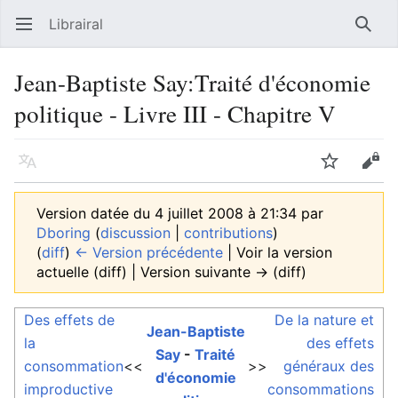
Librairal
Ouvrir le menu principal
Reche
Jean-Baptiste Say:Traité d'économie
politique - Livre III - Chapitre V
Langue
Suivre
Modifier
Version datée du 4 juillet 2008 à 21:34 par
Dboring
(
discussion
|
contributions
)
(
diff
)
← Version précédente
| Voir la version
actuelle (diff) | Version suivante → (diff)
Des effets de
De la nature et
Jean-Baptiste
la
des effets
Say
-
Traité
consommation
<<
>>
généraux des
d'économie
improductive
consommations