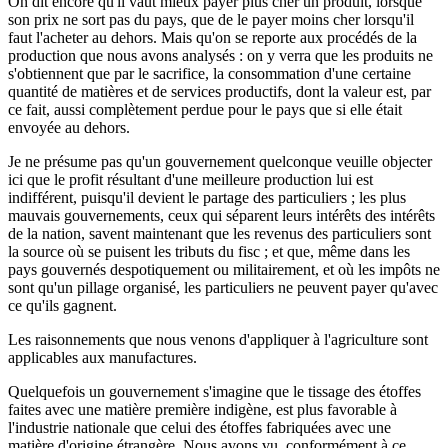
On dit encore qu'il vaut mieux payer plus cher un produit, lorsque
son prix ne sort pas du pays, que de le payer moins cher lorsqu'il
faut l'acheter au dehors. Mais qu'on se reporte aux procédés de la
production que nous avons analysés : on y verra que les produits ne
s'obtiennent que par le sacrifice, la consommation d'une certaine
quantité de matières et de services productifs, dont la valeur est, par
ce fait, aussi complètement perdue pour le pays que si elle était
envoyée au dehors.
Je ne présume pas qu'un gouvernement quelconque veuille objecter
ici que le profit résultant d'une meilleure production lui est
indifférent, puisqu'il devient le partage des particuliers ; les plus
mauvais gouvernements, ceux qui séparent leurs intérêts des intérêts
de la nation, savent maintenant que les revenus des particuliers sont
la source où se puisent les tributs du fisc ; et que, même dans les
pays gouvernés despotiquement ou militairement, et où les impôts ne
sont qu'un pillage organisé, les particuliers ne peuvent payer qu'avec
ce qu'ils gagnent.
Les raisonnements que nous venons d'appliquer à l'agriculture sont
applicables aux manufactures.
Quelquefois un gouvernement s'imagine que le tissage des étoffes
faites avec une matière première indigène, est plus favorable à
l'industrie nationale que celui des étoffes fabriquées avec une
matière d'origine étrangère. Nous avons vu, conformément à ce