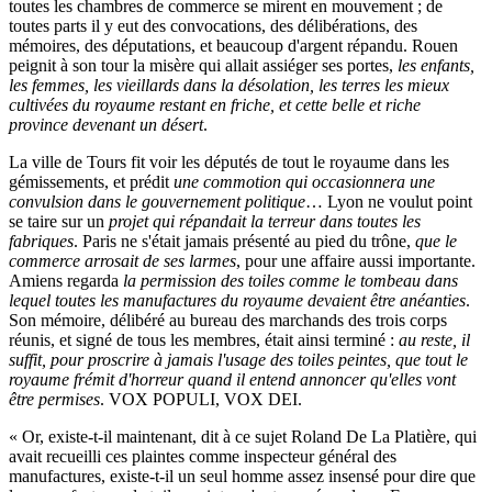
toutes les chambres de commerce se mirent en mouvement ; de
toutes parts il y eut des convocations, des délibérations, des
mémoires, des députations, et beaucoup d'argent répandu. Rouen
peignit à son tour la misère qui allait assiéger ses portes,
les enfants,
les femmes, les vieillards dans la désolation, les terres les mieux
cultivées du royaume restant en friche, et cette belle et riche
province devenant un désert
.
La ville de Tours fit voir les députés de tout le royaume dans les
gémissements, et prédit
une commotion qui occasionnera une
convulsion dans le gouvernement politique
… Lyon ne voulut point
se taire sur un
projet qui répandait la terreur dans toutes les
fabriques
. Paris ne s'était jamais présenté au pied du trône,
que le
commerce arrosait de ses larmes
, pour une affaire aussi importante.
Amiens regarda
la permission des toiles comme le tombeau dans
lequel toutes les manufactures du royaume devaient être anéanties
.
Son mémoire, délibéré au bureau des marchands des trois corps
réunis, et signé de tous les membres, était ainsi terminé :
au reste, il
suffit, pour proscrire à jamais l'usage des toiles peintes, que tout le
royaume frémit d'horreur quand il entend annoncer qu'elles vont
être permises
. VOX POPULI, VOX DEI.
« Or, existe-t-il maintenant, dit à ce sujet Roland De La Platière, qui
avait recueilli ces plaintes comme inspecteur général des
manufactures, existe-t-il un seul homme assez insensé pour dire que