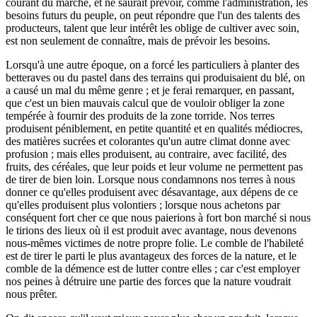
courant du marché, et ne saurait prévoir, comme l'administration, les
besoins futurs du peuple, on peut répondre que l'un des talents des
producteurs, talent que leur intérêt les oblige de cultiver avec soin,
est non seulement de connaître, mais de prévoir les besoins.
Lorsqu'à une autre époque, on a forcé les particuliers à planter des
betteraves ou du pastel dans des terrains qui produisaient du blé, on
a causé un mal du même genre ; et je ferai remarquer, en passant,
que c'est un bien mauvais calcul que de vouloir obliger la zone
tempérée à fournir des produits de la zone torride. Nos terres
produisent péniblement, en petite quantité et en qualités médiocres,
des matières sucrées et colorantes qu'un autre climat donne avec
profusion ; mais elles produisent, au contraire, avec facilité, des
fruits, des céréales, que leur poids et leur volume ne permettent pas
de tirer de bien loin. Lorsque nous condamnons nos terres à nous
donner ce qu'elles produisent avec désavantage, aux dépens de ce
qu'elles produisent plus volontiers ; lorsque nous achetons par
conséquent fort cher ce que nous paierions à fort bon marché si nous
le tirions des lieux où il est produit avec avantage, nous devenons
nous-mêmes victimes de notre propre folie. Le comble de l'habileté
est de tirer le parti le plus avantageux des forces de la nature, et le
comble de la démence est de lutter contre elles ; car c'est employer
nos peines à détruire une partie des forces que la nature voudrait
nous prêter.