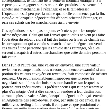
correspondants, le montant de la vente en monnaie étrangère. S'il
espère pouvoir gagner sur les retours des produits de sa vente, il fait
acheter une marchandise à l'étranger, et se la fait adresser.
L'opération est à peu près la même quand elle commence par la fin,
c'est-à-dire lorsqu'un négociant fait d'abord acheter à l'étranger, et
paie ses achats par les marchandises qu'il y envoie.
Ces opérations ne sont pas toujours exécutées pour le compte du
même négociant. Celui qui fait l'envoi quelquefois ne veut pas faire
l'opération du retour ; alors il fait des traites ou lettres de change sur
le correspondant qui a vendu sa marchandise ; il négocie ou vend
ces traites à une personne qui les envoie dans l'étranger, où elles
servent à acquérir d'autres marchandises que cette dernière personne
fait venir.
Dans l'un et l'autre cas, une valeur est envoyée, une autre valeur
revient en échange ; mais nous n'avons point encore examiné si une
portion des valeurs envoyées ou revenues, était composée de métaux
précieux. On peut raisonnablement supposer que lorsque les
négociants sont libres de choisir les marchandises sur lesquelles
portent leurs spéculations, ils préfèrent celles qui leur présentent le
plus d'avantage, c'est-à-dire celles qui, rendues à leur destination,
auront le plus de valeur. Ainsi, lorsqu'un négociant français envoie
en Angleterre des eaux-de-vie, et que, par suite de cet envoi, il a
mille livres sterling à faire venir, il compare ce que produiront en
France ces mille livres sterling dans le cas où il les fera venir en