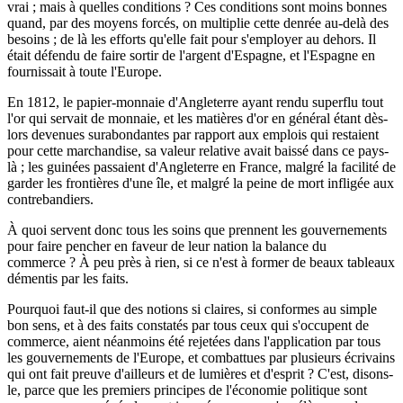
vrai ; mais à quelles conditions ? Ces conditions sont moins bonnes
quand, par des moyens forcés, on multiplie cette denrée au-delà des
besoins ; de là les efforts qu'elle fait pour s'employer au dehors. Il
était défendu de faire sortir de l'argent d'Espagne, et l'Espagne en
fournissait à toute l'Europe.
En 1812, le papier-monnaie d'Angleterre ayant rendu superflu tout
l'or qui servait de monnaie, et les matières d'or en général étant dès-
lors devenues surabondantes par rapport aux emplois qui restaient
pour cette marchandise, sa valeur relative avait baissé dans ce pays-
là ; les guinées passaient d'Angleterre en France, malgré la facilité de
garder les frontières d'une île, et malgré la peine de mort infligée aux
contrebandiers.
À quoi servent donc tous les soins que prennent les gouvernements
pour faire pencher en faveur de leur nation la balance du
commerce ? À peu près à rien, si ce n'est à former de beaux tableaux
démentis par les faits.
Pourquoi faut-il que des notions si claires, si conformes au simple
bon sens, et à des faits constatés par tous ceux qui s'occupent de
commerce, aient néanmoins été rejetées dans l'application par tous
les gouvernements de l'Europe, et combattues par plusieurs écrivains
qui ont fait preuve d'ailleurs et de lumières et d'esprit ? C'est, disons-
le, parce que les premiers principes de l'économie politique sont