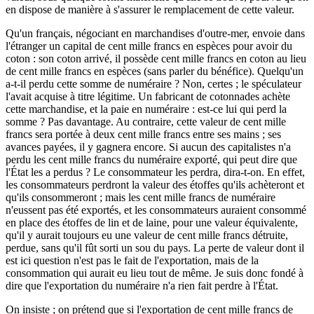
en dispose de manière à s'assurer le remplacement de cette valeur.
Qu'un français, négociant en marchandises d'outre-mer, envoie dans
l'étranger un capital de cent mille francs en espèces pour avoir du
coton : son coton arrivé, il possède cent mille francs en coton au lieu
de cent mille francs en espèces (sans parler du bénéfice). Quelqu'un
a-t-il perdu cette somme de numéraire ? Non, certes ; le spéculateur
l'avait acquise à titre légitime. Un fabricant de cotonnades achète
cette marchandise, et la paie en numéraire : est-ce lui qui perd la
somme ? Pas davantage. Au contraire, cette valeur de cent mille
francs sera portée à deux cent mille francs entre ses mains ; ses
avances payées, il y gagnera encore. Si aucun des capitalistes n'a
perdu les cent mille francs du numéraire exporté, qui peut dire que
l'État les a perdus ? Le consommateur les perdra, dira-t-on. En effet,
les consommateurs perdront la valeur des étoffes qu'ils achèteront et
qu'ils consommeront ; mais les cent mille francs de numéraire
n'eussent pas été exportés, et les consommateurs auraient consommé
en place des étoffes de lin et de laine, pour une valeur équivalente,
qu'il y aurait toujours eu une valeur de cent mille francs détruite,
perdue, sans qu'il fût sorti un sou du pays. La perte de valeur dont il
est ici question n'est pas le fait de l'exportation, mais de la
consommation qui aurait eu lieu tout de même. Je suis donc fondé à
dire que l'exportation du numéraire n'a rien fait perdre à l'État.
On insiste ; on prétend que si l'exportation de cent mille francs de