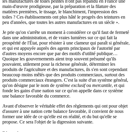
les manufactures de toiles peintes n'ont pas répandu en France une
main-d'œuvre prodigieuse, par la préparation et la filature des
matières premières, le tissage, le blanchiment, l'impression des
toiles ? Ces établissements ont plus hâté le progrès des teintures en
peu d'années, que toutes les autres manufactures en un siècle ».
Je prie qu'on s'arrête un moment à considérer ce qu'il faut de fermeté
dans une administration, et de vraies lumières sur ce qui fait la
prospérité de l'État, pour résister à une clameur qui paraît si générale,
et qui est appuyée auprès des agents principaux de l'autorité par
d'autres moyens encore que par des motifs d'utilité publique…
Quoique les gouvernements aient trop souvent présumé qu'ils
pouvaient, utilement pour la richesse générale, déterminer les
produits de l'agriculture et des manufactures, ils s'en sont cependant
beaucoup moins mêlés que des produits commerciaux, surtout des
produits commerciaux étrangers. C'est la suite d'un système général,
qu'on désigne par le nom de
système exclusif
ou
mercantile
, et qui
fonde les gains d'une nation sur ce qu'on appelle dans ce système
une balance favorable du commerce.
Avant d'observer le véritable effet des règlements qui ont pour objet
d'assurer à une nation cette balance favorable, il convient de nous
former une idée de ce qu'elle est en réalité, et du but qu'elle se
propose. Ce sera l'objet de la digression suivante.