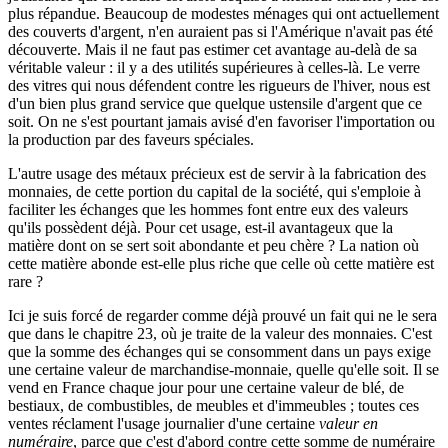
plus répandue. Beaucoup de modestes ménages qui ont actuellement
des couverts d'argent, n'en auraient pas si l'Amérique n'avait pas été
découverte. Mais il ne faut pas estimer cet avantage au-delà de sa
véritable valeur : il y a des utilités supérieures à celles-là. Le verre
des vitres qui nous défendent contre les rigueurs de l'hiver, nous est
d'un bien plus grand service que quelque ustensile d'argent que ce
soit. On ne s'est pourtant jamais avisé d'en favoriser l'importation ou
la production par des faveurs spéciales.
L'autre usage des métaux précieux est de servir à la fabrication des
monnaies, de cette portion du capital de la société, qui s'emploie à
faciliter les échanges que les hommes font entre eux des valeurs
qu'ils possèdent déjà. Pour cet usage, est-il avantageux que la
matière dont on se sert soit abondante et peu chère ? La nation où
cette matière abonde est-elle plus riche que celle où cette matière est
rare ?
Ici je suis forcé de regarder comme déjà prouvé un fait qui ne le sera
que dans le chapitre 23, où je traite de la valeur des monnaies. C'est
que la somme des échanges qui se consomment dans un pays exige
une certaine valeur de marchandise-monnaie, quelle qu'elle soit. Il se
vend en France chaque jour pour une certaine valeur de blé, de
bestiaux, de combustibles, de meubles et d'immeubles ; toutes ces
ventes réclament l'usage journalier d'une certaine
valeur en
numéraire
, parce que c'est d'abord contre cette somme de numéraire