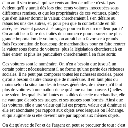
d'un an il s'en trouvât quinze cents au lieu de mille : n'est-il pas
évident qu'il y aurait dès lors cinq cents voitures inoccupées sous
différentes remises, et que les propriétaires de ces voitures, plutôt
que d'en laisser dormir la valeur, chercheraient à s'en défaire au
rabais les uns des autres, et, pour peu que la contrebande en fût
aisée, les feraient passer à l'étranger pour en tirer un meilleur parti ?
On aurait beau faire des traités de commerce pour assurer une plus
grande importation de voitures, on aurait beau favoriser à grands
frais l'exportation de beaucoup de marchandises pour en faire rentrer
la valeur sous forme de voitures, plus la législation chercherait à en
faire entrer, et plus les particuliers chercheraient à en faire sortir.
Ces voitures sont le numéraire. On n'en a besoin que jusqu'à un
certain point ; nécessairement il ne forme qu'une partie des richesses
sociales. Il ne peut pas composer toutes les richesses sociales, parce
qu'on a besoin d'autre chose que de numéraire. Il en faut plus ou
moins selon la situation des richesses générales, de même qu'il faut
plus de voitures à une nation riche qu'à une nation pauvre. Quelles
que soient les qualités brillantes ou solides de cette marchandise, elle
ne vaut que d'après ses usages, et ses usages sont bornés. Ainsi que
les voitures, elle a une valeur qui lui est propre, valeur qui diminue si
elle est abondante par rapport aux objets avec lesquels on l'échange,
et qui augmente si elle devient rare par rapport aux mêmes objets.
On dit qu'avec de l'or et de l'argent on peut se procurer de tout : c'est