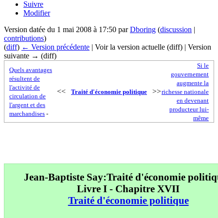
Suivre
Modifier
Version datée du 1 mai 2008 à 17:50 par
Dboring
(
discussion
|
contributions
)
(
diff
)
← Version précédente
| Voir la version actuelle (diff) | Version
suivante → (diff)
Si le
Quels avantages
gouvernement
résultent de
augmente la
l'activité de
<<
>>
Traité d'économie politique
richesse nationale
circulation de
en devenant
l'argent et des
producteur lui-
marchandises
-
même
Jean-Baptiste Say:Traité d'économie politiq
Livre I - Chapitre XVII
Traité d'économie politique