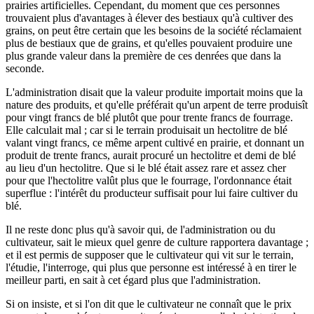
prairies artificielles. Cependant, du moment que ces personnes
trouvaient plus d'avantages à élever des bestiaux qu'à cultiver des
grains, on peut être certain que les besoins de la société réclamaient
plus de bestiaux que de grains, et qu'elles pouvaient produire une
plus grande valeur dans la première de ces denrées que dans la
seconde.
L'administration disait que la valeur produite importait moins que la
nature des produits, et qu'elle préférait qu'un arpent de terre produisît
pour vingt francs de blé plutôt que pour trente francs de fourrage.
Elle calculait mal ; car si le terrain produisait un hectolitre de blé
valant vingt francs, ce même arpent cultivé en prairie, et donnant un
produit de trente francs, aurait procuré un hectolitre et demi de blé
au lieu d'un hectolitre. Que si le blé était assez rare et assez cher
pour que l'hectolitre valût plus que le fourrage, l'ordonnance était
superflue : l'intérêt du producteur suffisait pour lui faire cultiver du
blé.
Il ne reste donc plus qu'à savoir qui, de l'administration ou du
cultivateur, sait le mieux quel genre de culture rapportera davantage ;
et il est permis de supposer que le cultivateur qui vit sur le terrain,
l'étudie, l'interroge, qui plus que personne est intéressé à en tirer le
meilleur parti, en sait à cet égard plus que l'administration.
Si on insiste, et si l'on dit que le cultivateur ne connaît que le prix