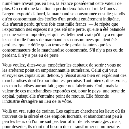
numéraire n'avait pas eu lieu, la France posséderait cette valeur de
plus. On croit que la nation a perdu deux fois cent mille francs :
l'argent exporté d'abord, la marchandise consommée ensuite ; tandis
qu'en consommant des étoffes d'un produit entièrement indigène,
elle n'aurait perdu qu'une fois cent mille francs. — Je répète que
l'exportation des espèces n'a pas été une perte, qu'elle a été balancée
par une valeur importée, et qu'il est tellement vrai qu'il n'y a eu que
les cent mille francs de marchandises consommées qui aient été
perdues, que je défie qu'on trouve de perdants autres que les
consommateurs de la marchandise consommée. S'il n'y a pas eu de
perdant, il n'y a pas eu de perte.
Vous voulez, dites-vous, empêcher les capitaux de sortir : vous ne
les arrêterez point en emprisonnant le numéraire. Celui qui veut
envoyer ses capitaux au dehors, y réussit aussi bien en expédiant des
marchandises dont l'exportation est permise. Tant mieux, dites-vous ;
ces marchandises auront fait gagner nos fabricants. Oui ; mais la
valeur de ces marchandises exportées est, pour le pays, une perte de
capital, puisqu'elle n'entraîne point de retours. Elle féconde
l'industrie étrangère au lieu de la vôtre.
Voilà un vrai sujet de crainte. Les capitaux cherchent les lieux où ils
trouvent de la sûreté et des emplois lucratifs, et abandonnent peu à
peu les lieux où l'on ne sait pas leur offrir de tels avantages ; mais,
pour déserter, ils n'ont nul besoin de se transformer en numéraire.