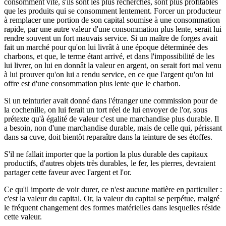
consomment vite, s'ils sont les plus recherchés, sont plus profitables
que les produits qui se consomment lentement. Forcer un producteur
à remplacer une portion de son capital soumise à une consommation
rapide, par une autre valeur d'une consommation plus lente, serait lui
rendre souvent un fort mauvais service. Si un maître de forges avait
fait un marché pour qu'on lui livrât à une époque déterminée des
charbons, et que, le terme étant arrivé, et dans l'impossibilité de les
lui livrer, on lui en donnât la valeur en argent, on serait fort mal venu
à lui prouver qu'on lui a rendu service, en ce que l'argent qu'on lui
offre est d'une consommation plus lente que le charbon.
Si un teinturier avait donné dans l'étranger une commission pour de
la cochenille, on lui ferait un tort réel de lui envoyer de l'or, sous
prétexte qu'à égalité de valeur c'est une marchandise plus durable. Il
a besoin, non d'une marchandise durable, mais de celle qui, périssant
dans sa cuve, doit bientôt reparaître dans la teinture de ses étoffes.
S'il ne fallait importer que la portion la plus durable des capitaux
productifs, d'autres objets très durables, le fer, les pierres, devraient
partager cette faveur avec l'argent et l'or.
Ce qu'il importe de voir durer, ce n'est aucune matière en particulier :
c'est la valeur du capital. Or, la valeur du capital se perpétue, malgré
le fréquent changement des formes matérielles dans lesquelles réside
cette valeur.