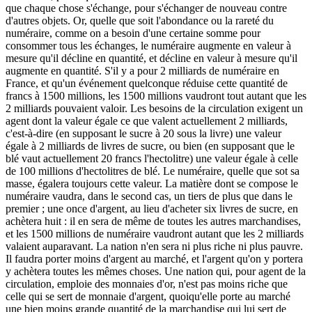
que chaque chose s'échange, pour s'échanger de nouveau contre
d'autres objets. Or, quelle que soit l'abondance ou la rareté du
numéraire, comme on a besoin d'une certaine somme pour
consommer tous les échanges, le numéraire augmente en valeur à
mesure qu'il décline en quantité, et décline en valeur à mesure qu'il
augmente en quantité. S'il y a pour 2 milliards de numéraire en
France, et qu'un événement quelconque réduise cette quantité de
francs à 1500 millions, les 1500 millions vaudront tout autant que les
2 milliards pouvaient valoir. Les besoins de la circulation exigent un
agent dont la valeur égale ce que valent actuellement 2 milliards,
c'est-à-dire (en supposant le sucre à 20 sous la livre) une valeur
égale à 2 milliards de livres de sucre, ou bien (en supposant que le
blé vaut actuellement 20 francs l'hectolitre) une valeur égale à celle
de 100 millions d'hectolitres de blé. Le numéraire, quelle que sot sa
masse, égalera toujours cette valeur. La matière dont se compose le
numéraire vaudra, dans le second cas, un tiers de plus que dans le
premier ; une once d'argent, au lieu d'acheter six livres de sucre, en
achètera huit : il en sera de même de toutes les autres marchandises,
et les 1500 millions de numéraire vaudront autant que les 2 milliards
valaient auparavant. La nation n'en sera ni plus riche ni plus pauvre.
Il faudra porter moins d'argent au marché, et l'argent qu'on y portera
y achètera toutes les mêmes choses. Une nation qui, pour agent de la
circulation, emploie des monnaies d'or, n'est pas moins riche que
celle qui se sert de monnaie d'argent, quoiqu'elle porte au marché
une bien moins grande quantité de la marchandise qui lui sert de