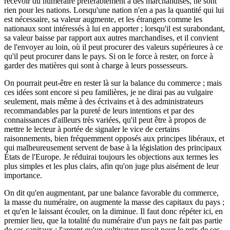
recevoir du numéraire préférablement à des marchandises, ne sont
rien pour les nations. Lorsqu'une nation n'en a pas la quantité qui lui
est nécessaire, sa valeur augmente, et les étrangers comme les
nationaux sont intéressés à lui en apporter ; lorsqu'il est surabondant,
sa valeur baisse par rapport aux autres marchandises, et il convient
de l'envoyer au loin, où il peut procurer des valeurs supérieures à ce
qu'il peut procurer dans le pays. Si on le force à rester, on force à
garder des matières qui sont à charge à leurs possesseurs.
On pourrait peut-être en rester là sur la balance du commerce ; mais
ces idées sont encore si peu familières, je ne dirai pas au vulgaire
seulement, mais même à des écrivains et à des administrateurs
recommandables par la pureté de leurs intentions et par des
connaissances d'ailleurs très variées, qu'il peut être à propos de
mettre le lecteur à portée de signaler le vice de certains
raisonnements, bien fréquemment opposés aux principes libéraux, et
qui malheureusement servent de base à la législation des principaux
États de l'Europe. Je réduirai toujours les objections aux termes les
plus simples et les plus clairs, afin qu'on juge plus aisément de leur
importance.
On dit qu'en augmentant, par une balance favorable du commerce,
la masse du numéraire, on augmente la masse des capitaux du pays ;
et qu'en le laissant écouler, on la diminue. Il faut donc répéter ici, en
premier lieu, que la totalité du numéraire d'un pays ne fait pas partie
de ses capitaux : l'argent qu'un cultivateur reçoit pour le prix de ses