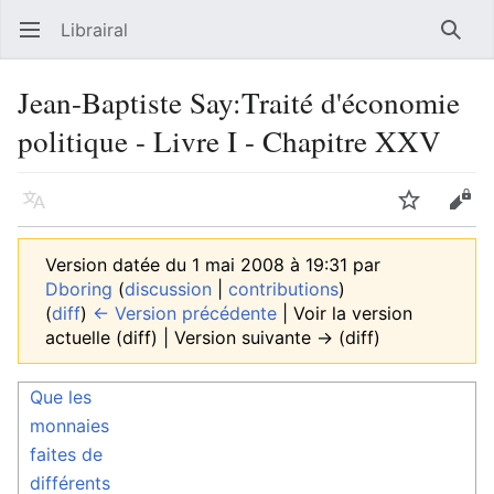
Librairal
Ouvrir le menu principal
Reche
Jean-Baptiste Say:Traité d'économie
politique - Livre I - Chapitre XXV
Langue
Suivre
Modifier
Version datée du 1 mai 2008 à 19:31 par
Dboring
(
discussion
|
contributions
)
(
diff
)
← Version précédente
| Voir la version
actuelle (diff) | Version suivante → (diff)
Que les
monnaies
faites de
différents