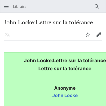
Librairal
Ouvrir le menu principal
Reche
John Locke:Lettre sur la tolérance
Langue
Suivre
Modifier
John Locke:Lettre sur la tolérance
Lettre sur la tolérance
Anonyme
John Locke