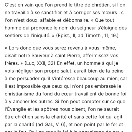
C'est en vain que l'on prend le titre de chrétien, si l'on
ne travaille à se sanctifier et à corriger ses mœurs ; si
l'on n'est doux, affable et débonnaire. « Que tout
homme qui prononce le nom du seigneur s'éloigne des
sentiers de l'iniquité. » (Epist., Il, ad Timoth., 11, 19.)
« Lors donc que vous serez revenu à vous-même,
disait notre Sauveur à saint Pierre, affermissez vos
frères. » (Luc, XXII, 32) En effet, un homme à qui je
vois négliger son propre salut, aurait bien de la peine
à me persuader qu'il s'intéresse beaucoup au mien; car
il est impossible que ceux qui n'ont pas embrassé le
christianisme du fond du cœur travaillent de bonne foi
à y amener les autres. Si l'on peut compter sur ce que
l'Évangile et les apôtres nous disent, l'on ne saurait
être chrétien sans la charité et sans cette foi qui agit
par la charité (ad Gal., V, 6), et non point par le fer et
par le feu. Or, j'en appelle ici à la conscience de ceux